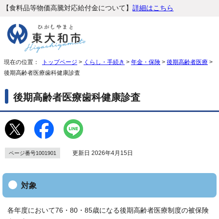
【食料品等物価高騰対応給付金について】
詳細はこちら
現在の位置：
トップページ
>
くらし・手続き
>
年金・保険
>
後期高齢者医療
>
後期高齢者医療歯科健康診査
後期高齢者医療歯科健康診査
更新日 2026年4月15日
ページ番号1001901
対象
各年度において76・80・85歳になる後期高齢者医療制度の被保険