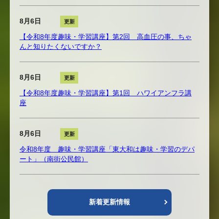
8月6日
更新
【令和8年度趣味・学習講座】第2回 高血圧の事、ちゃ
んと知りたくないですか？
8月6日
更新
【令和8年度趣味・学習講座】第1回 ハワイアンフラ講
座
8月6日
更新
令和8年度 趣味・学習講座「東大和は趣味・学習のデパ
ート」（南街公民館）
新着更新情報