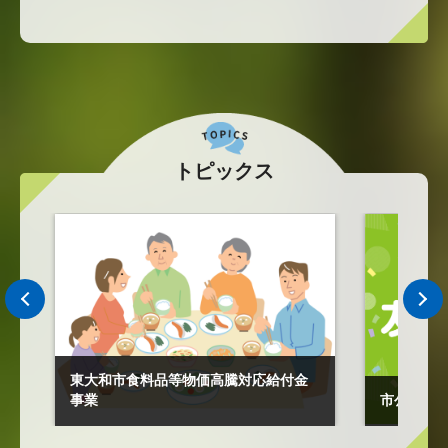
トピックス
東大和市食料品等物価高騰対応給付金
事業
市公式LI