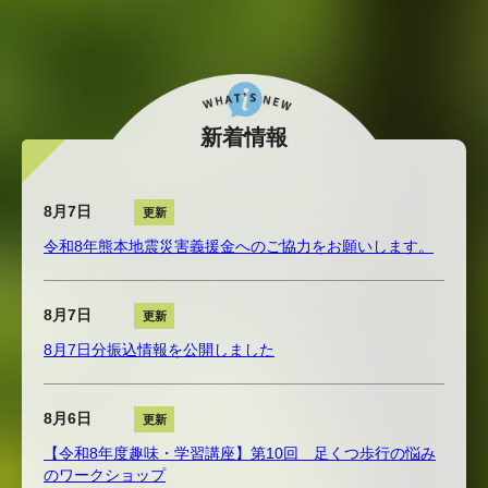
新着情報
8月7日
更新
令和8年熊本地震災害義援金へのご協力をお願いします。
8月7日
更新
8月7日分振込情報を公開しました
8月6日
更新
【令和8年度趣味・学習講座】第10回 足くつ歩行の悩み
のワークショップ