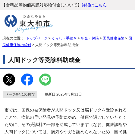
【食料品等物価高騰対応給付金について】
詳細はこちら
現在の位置：
トップページ
>
くらし・手続き
>
年金・保険
>
国民健康保険
>
国
民健康保険の給付
> 人間ドック等受診料助成金
人間ドック等受診料助成金
更新日 2025年3月31日
ページ番号1001877
市では、国保の被保険者が人間ドック又は脳ドックを受診される
ことで、病気の早い発見や予防に努め、健康で過ごしていただく
ために、その受診料の一部を助成しています（なお、健康診断や
人間ドックについては、病気やケガと認められないため、国民健