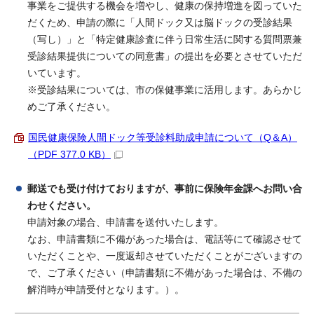
事業をご提供する機会を増やし、健康の保持増進を図っていた
だくため、申請の際に「人間ドック又は脳ドックの受診結果
（写し）」と「特定健康診査に伴う日常生活に関する質問票兼
受診結果提供についての同意書」の提出を必要とさせていただ
いています。
※受診結果については、市の保健事業に活用します。あらかじ
めご了承ください。
国民健康保険人間ドック等受診料助成申請について（Q＆A）
（PDF 377.0 KB）
郵送でも受け付けておりますが、事前に保険年金課へお問い合
わせください。
申請対象の場合、申請書を送付いたします。
なお、申請書類に不備があった場合は、電話等にて確認させて
いただくことや、一度返却させていただくことがございますの
で、ご了承ください（申請書類に不備があった場合は、不備の
解消時が申請受付となります。）。