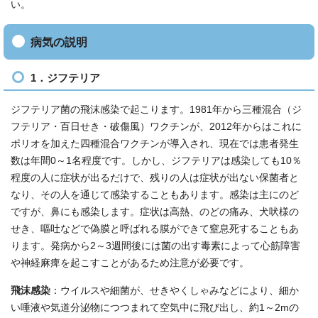
い。
病気の説明
1．ジフテリア
ジフテリア菌の飛沫感染で起こります。1981年から三種混合（ジ
フテリア・百日せき・破傷風）ワクチンが、2012年からはこれに
ポリオを加えた四種混合ワクチンが導入され、現在では患者発生
数は年間0～1名程度です。しかし、ジフテリアは感染しても10％
程度の人に症状が出るだけで、残りの人は症状が出ない保菌者と
なり、その人を通じて感染することもあります。感染は主にのど
ですが、鼻にも感染します。症状は高熱、のどの痛み、犬吠様の
せき、嘔吐などで偽膜と呼ばれる膜ができて窒息死することもあ
ります。発病から2～3週間後には菌の出す毒素によって心筋障害
や神経麻痺を起こすことがあるため注意が必要です。
飛沫感染
：ウイルスや細菌が、せきやくしゃみなどにより、細か
い唾液や気道分泌物につつまれて空気中に飛び出し、約1～2mの