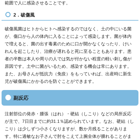
範囲で人に感染させることです。
2．破傷風
破傷風菌はヒトからヒトへ感染するのではなく、土の中にいる菌
が、傷口から人の体内に入ることによって感染します。菌が体内
で増えると、菌の出す毒素のために口が開かなくなったり、けい
れんを起こしたり、治療が遅れると死に至ることもあります。患
者の半数は本人や周りの人では気が付かない程度の軽い刺し傷が
原因です。土中に菌がいるため、感染する機会は常にあります。
また、お母さんが抵抗力（免疫）をもっていれば、出産時に新生
児が破傷風にかかるのを防ぐことができます。
副反応
注射部位の発赤・腫張（はれ）・硬結（しこり）などの局所反応
が主で、7日目までに約31.1％認められています。なお、硬結（し
こり）は少しずつ小さくなりますが、数か月残ることがありま
す。特に過敏なお子さんで肘をこえて上腕全体が腫れることがま