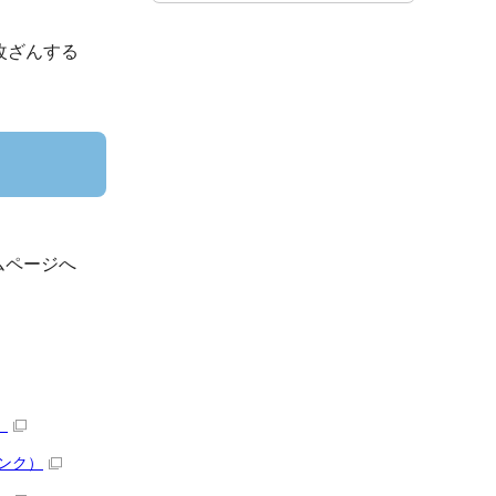
改ざんする
ムページへ
）
ンク）