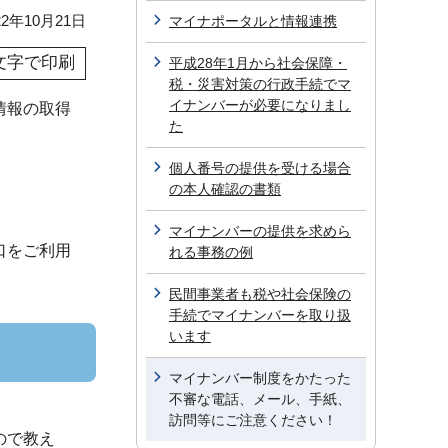
2年10月21日
マイナポータルと情報連携
文字で印刷
平成28年1月から社会保障・
税・災害対策の行政手続でマ
イナンバーが必要になりまし
情報の取得
た
個人番号の提供を受ける場合
の本人確認の書類
マイナンバーの提供を求めら
口をご利用
れる事務の例
民間事業者も税や社会保険の
手続でマイナンバーを取り扱
います
マイナンバー制度をかたった
不審な電話、メール、手紙、
訪問等にご注意ください！
ので教え