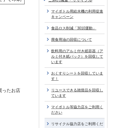
ごみの減量・リサイクル
マイボトル用給水機の利用促進
キャンペーン
食品ロス削減「3010運動」
廃食用油の回収について
飲料用のアルミ付き紙容器（ア
ルミ付き紙パック）を回収して
います
おくすりシートを回収していま
す！
買ったお店
リユースできる雑貨品を回収し
ています
マイボトル等協力店をご利用く
ださい
リサイクル協力店をご利用くだ