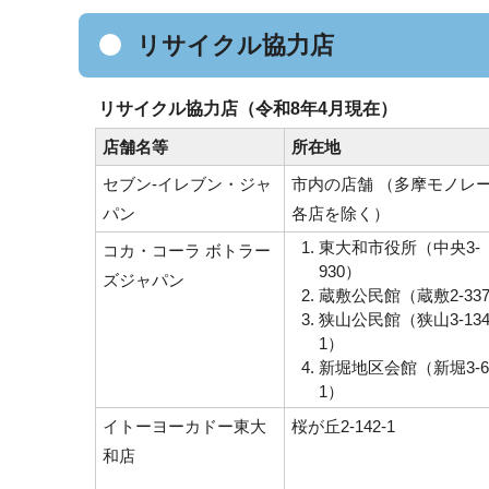
リサイクル協力店
リサイクル協力店（令和8年4月現在）
店舗名等
所在地
セブン-イレブン・ジャ
市内の店舗 （多摩モノレ
パン
各店を除く）
東大和市役所（中央3-
コカ・コーラ ボトラー
930）
ズジャパン
蔵敷公民館（蔵敷2-33
狭山公民館（狭山3-134
1）
新堀地区会館（新堀3-6
1）
イトーヨーカドー東大
桜が丘2-142-1
和店