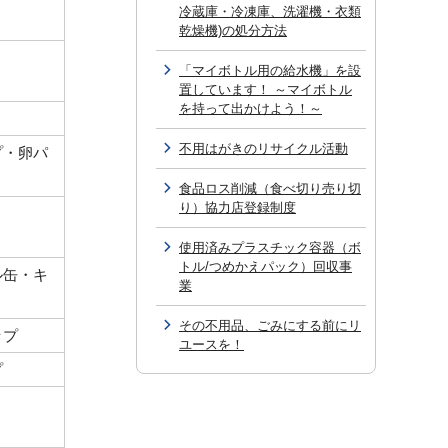
冷蔵庫・冷凍庫、洗濯機・衣類
乾燥機)の処分方法
「マイボトル用の給水機」を設
置しています！ ～マイボトル
を持って出かけよう！～
不用はがきのリサイクル活動
プ・卵パ
食品ロス削減（食べ切り売り切
り）協力店登録制度
使用済みプラスチック容器（ボ
トル/つめかえパック）回収事
ル缶・キ
業
その不用品、ごみにする前にリ
ップ
ユースを！
プ