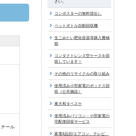
さい。
コンポスターの無料貸出し
ペットボトル自動回収機
生ごみたい肥化容器等購入費補
助
コンタクトレンズ空ケースを回
収しています！
その他のリサイクルの取り組み
使用済み小型家電のボックス回
収（公共施設）
東大和タベスケ
使用済みパソコン・小型家電の
宅配便回収サービス
スチール
家電4品目(エアコン、テレビ、