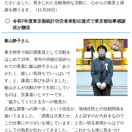
ださいました。長きにわたる献身的な活動に、心からの敬意と感
謝を贈ります。（11月26日）
令和7年度東京都統計功労者表彰伝達式で東京都知事感謝
状が贈呈
飯山静子さん
東大和市で統計調査員として活動を
はじめて15年。長年の功績が認めら
れての受賞に飯山静子さんは「あり
がたく、嬉しい気持ちでいっぱいで
す」と、謙虚に喜びを語りました。
飯山さんが活動の中で大切にしてい
るのは、言葉遣いとマナーです。
「協力してくださる方への敬意が、
正確な調査への第一歩」という信念が、地域住民との信頼関係を
築いてきました。「調査は大変だが、人と話すのが大好きなので
この仕事にやりがいを感じています」と言い切る表情からはプロ
としての熱意が伝わってきました。「これからも体に気をつけ