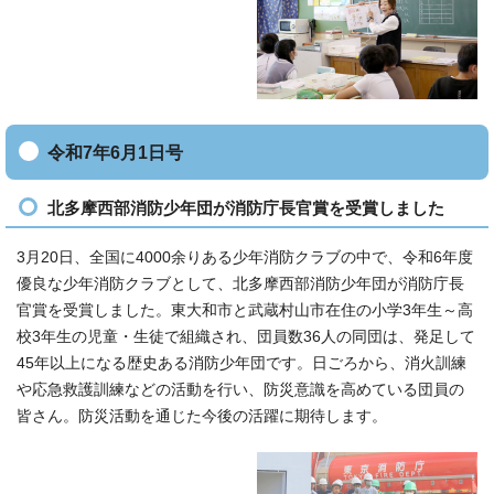
令和7年6月1日号
北多摩西部消防少年団が消防庁長官賞を受賞しました
3月20日、全国に4000余りある少年消防クラブの中で、令和6年度
優良な少年消防クラブとして、北多摩西部消防少年団が消防庁長
官賞を受賞しました。東大和市と武蔵村山市在住の小学3年生～高
校3年生の児童・生徒で組織され、団員数36人の同団は、発足して
45年以上になる歴史ある消防少年団です。日ごろから、消火訓練
や応急救護訓練などの活動を行い、防災意識を高めている団員の
皆さん。防災活動を通じた今後の活躍に期待します。