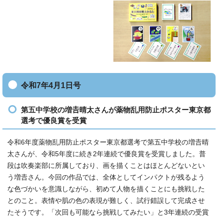
令和7年4月1日号
第五中学校の増𠮷晴太さんが薬物乱用防止ポスター東京都
選考で優良賞を受賞
令和6年度薬物乱用防止ポスター東京都選考で第五中学校の増𠮷晴
太さんが、令和5年度に続き2年連続で優良賞を受賞しました。普
段は吹奏楽部に所属しており、画を描くことはほとんどないとい
う増𠮷さん。今回の作品では、全体としてインパクトが残るよう
な色づかいを意識しながら、初めて人物を描くことにも挑戦した
とのこと。表情や肌の色の表現が難しく、試行錯誤して完成させ
たそうです。「次回も可能なら挑戦してみたい」と3年連続の受賞