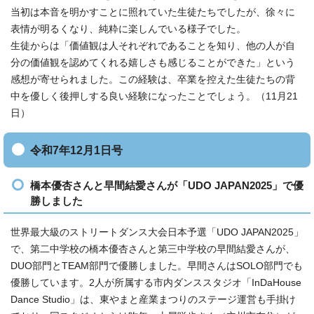
当初は本音を明かすことに照れていた生徒たちでしたが、徐々に
表情が明るくなり、純粋に楽しんでいる様子でした。
生徒からは「価値観は人それぞれであることを知り、他の人が自
分の価値観を認めてくれる嬉しさも感じることができた」という
感想が寄せられました。この経験は、卒業を控えた生徒たちの背
中を優しく後押しする良い経験になったことでしょう。（11月21
日）
令和7年12月1日号
橋本優杏さんと早間結愛さんが「UDO JAPAN2025」で優
勝しました
世界最大級のストリートダンス大会日本予選「UDO JAPAN2025」
で、第二中学校の橋本優杏さんと第三中学校の早間結愛さんが、
DUO部門とTEAM部門で優勝しました。早間さんはSOLO部門でも
優勝しています。2人が所属する市内ダンススタジオ「InDaHouse
Dance Studio」は、東やまと産業まつりのステージ運営も手掛け