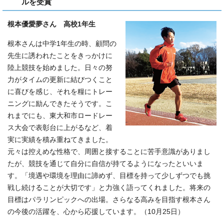
ルを受賞
根本優愛夢さん 高校1年生
根本さんは中学1年生の時、顧問の
先生に誘われたことをきっかけに
陸上競技を始めました。日々の努
力がタイムの更新に結びつくこと
に喜びを感じ、それを糧にトレー
ニングに励んできたそうです。こ
れまでにも、東大和市ロードレー
ス大会で表彰台に上がるなど、着
実に実績を積み重ねてきました。
元々は控えめな性格で、周囲と接することに苦手意識がありまし
たが、競技を通じて自分に自信が持てるようになったといいま
す。「境遇や環境を理由に諦めず、目標を持って少しずつでも挑
戦し続けることが大切です」と力強く語ってくれました。将来の
目標はパラリンピックへの出場。さらなる高みを目指す根本さん
の今後の活躍を、心から応援しています。（10月25日）