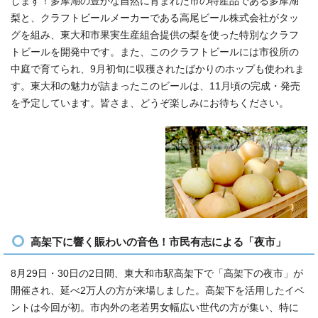
します！多摩湖の豊かな自然に育まれた市の特産品である多摩湖
梨と、クラフトビールメーカーである高尾ビール株式会社がタッ
グを組み、東大和市果実生産組合提供の梨を使った特別なクラフ
トビールを開発中です。また、このクラフトビールには市役所の
中庭で育てられ、9月初旬に収穫されたばかりのホップも使われま
す。東大和の魅力が詰まったこのビールは、11月頃の完成・発売
を予定しています。皆さま、どうぞ楽しみにお待ちください。
高架下に響く賑わいの音色！市民有志による「夜市」
8月29日・30日の2日間、東大和市駅高架下で「高架下の夜市」が
開催され、延べ2万人の方が来場しました。高架下を活用したイベ
ントは今回が初。市内外の老若男女幅広い世代の方が集い、特に