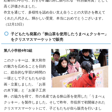
応募作の中から、わずか8 編のみに贈られる「特別優秀賞」として
高く評価されました。
作文を通じて、多様性を認め合い支え合うことの大切さを教えて
くれた八代さん。輝かしい受賞、本当におめでとうございます。
（12月13日）
子どもたち発案の「狭山茶を使用したうまべぇクッキー」
をクリスマスマーケットで販売
第八小学校4年3組
このクッキーは、東大和市
の魅力を広めることを目的
に、総合的な学習の時間の
一環として子どもたちが企
画・立案しました。「お茶
の木下園」と「お菓子工房
伸」の協力を得て、市の名産である狭山茶を使用した「うまべぇ
クッキー」を製作しました。そして昨年、市役所で初開催された
クリスマスマーケットにて、子どもたちが自ら販売を行いまし