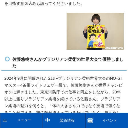
を目指す意気込みも語ってくださいました。
佐藤悠樹さんがブラジリアン柔術の世界大会で優勝しまし
た
2024年9月に開催されたSJJIFブラジリアン柔術世界大会のNO-GI
マスター4茶帯ライトフェザー級で、佐藤悠樹さんが世界チャンピ
オンに輝きました。東京消防庁での仕事と両立をしながら、20年
以上に渡りブラジリアン柔術を続けている佐藤さん。ブラジリア
ン柔術の魅力を伺うと、「体の大きさや力ではなく技術で強くな
ることができる。技の数が決まっているわけではなく、自ら新し
い技を作っていくクリエイティブな部分が魅力的で、純粋に楽し
メニュー
緊急情報
イベント
い」と笑顔で語ってくださいました。これからの活躍も期待して