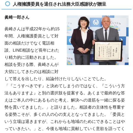
人権擁護委員を退任され法務大臣感謝状が贈呈
眞崎一郎さん
眞崎さんは平成22年から約15
年間、人権擁護委員として対
面の相談だけでなく電話相
談、LINE相談など長年にわた
り精力的に活動されました。
相談を受ける際、眞崎さんが
大切にしてきたのは相談に対
して答えを出したり、結論付けたりしないことでした。
「『こうすべきです』と決めてしまうのではなく、『こういう方
法もありますよ』と別の選択肢を提案する。あくまで最終的な答
えはご本人の中にあるものと考え、解決への道筋を一緒に探る姿
勢を貫いてきました。」と語りました。相談者の主体性を尊重す
る姿勢こそが、多くの人の心の支えとなってきました。「委員と
いう立場は退きますが、これからも地域のためにできることはや
っていきたい。」と、今後も地域に貢献していく意欲を語ってく