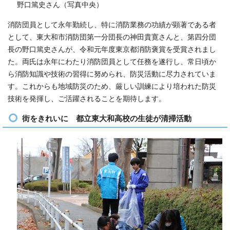
野口篤史さん（写真中央）
消防団員として永年勤続し、特に消防業務の功績が顕著である者
として、東大和市消防団第一分団長の神田貴寛さんと、第四分団
長の野口篤史さんが、令和元年度東京都消防褒賞を受賞されまし
た。両氏は永年にわたり消防団員として任務を遂行し、常日頃か
ら消防知識や技術の習得に努められ、防災活動に尽力されていま
す。これからも地域防災のため、厳しい訓練により培われた防災
技術を発揮し、ご活躍されることを期待します。
街をきれいに 都立東大和高校の生徒が清掃活動