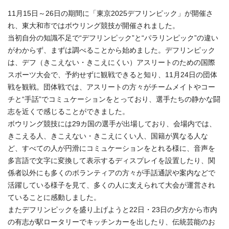
11月15日～26日の期間に「東京2025デフリンピック」が開催さ
れ、東大和市ではボウリング競技が開催されました。
当初自分の知識不足で“デフリンピック”と“パラリンピック”の違い
がわからず、まずは調べることから始めました。デフリンピック
は、デフ（きこえない・きこえにくい）アスリートのための国際
スポーツ大会で、予約せずに観戦できると知り、11月24日の団体
戦を観戦。団体戦では、アスリートの方々がチームメイトやコー
チと“手話”でコミュケーションをとっており、選手たちの静かな闘
志を近くで感じることができました。
ボウリング競技には29カ国の選手が出場しており、会場内では、
きこえる人、きこえない・きこえにくい人、国籍が異なる人な
ど、すべての人が円滑にコミュケーションをとれる様に、音声を
多言語で文字に変換して表示するディスプレイを設置したり、関
係者以外にも多くのボランティアの方々が手話通訳や案内などで
活躍している様子を見て、多くの人に支えられて大会が運営され
ていることに感動しました。
またデフリンピックを盛り上げようと22日・23日の夕方から市内
の有志が駅ロータリーでキッチンカーを出したり、伝統芸能のお