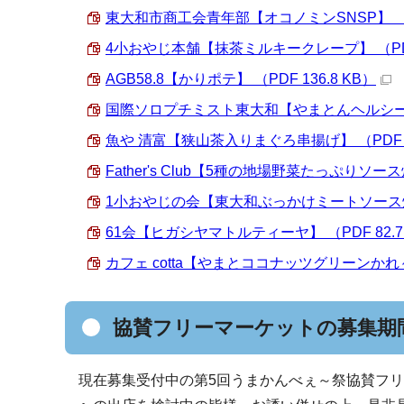
東大和市商工会青年部【オコノミンSNSP】 （PDF
4小おやじ本舗【抹茶ミルキークレープ】 （PDF 
AGB58.8【かりポテ】 （PDF 136.8 KB）
国際ソロプチミスト東大和【やまとんヘルシーおあげ
魚や 清富【狭山茶入りまぐろ串揚げ】 （PDF 99
Father's Club【5種の地場野菜たっぷりソース焼
1小おやじの会【東大和ぶっかけミートソース焼きそ
61会【ヒガシヤマトルティーヤ】 （PDF 82.7
カフェ cotta【やまとココナッツグリーンかれ～】 
協賛フリーマーケットの募集期
現在募集受付中の第5回うまかんべぇ～祭協賛フ