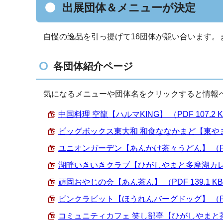
出展団体＆メニューが決定
自慢の逸品を引っ提げて16団体が競い合います。
各団体紹介ページ
気になるメニューや団体名をクリックすると情報
中国料理 空龍【ハルマKING】 （PDF 107.2 
ビッグボックス東大和 和食ななかまど【東やまと絆
ユニオンガーデン【あんかけ茶々うどん】 （PDF 
湖畔いきいきクラブ【ひがしやまと多摩湖カレー】 
頑固おやじの会【あん茶ん】 （PDF 139.1 K
ピンクラビット【ほうれんバーグドッグ】 （PDF 
コミュニティカフェ 笑し部亭【ひがしやまと茶うDO