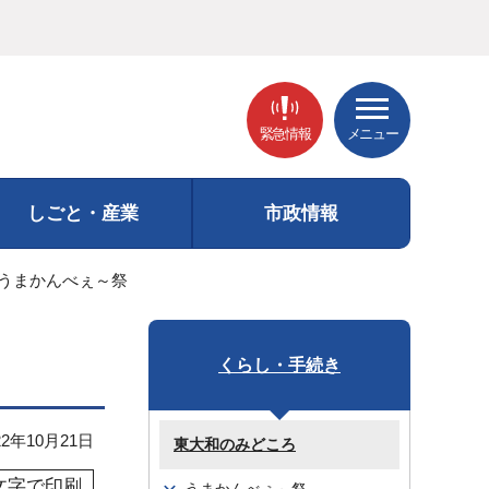
緊急情報
メニュー
しごと・産業
市政情報
回うまかんべぇ～祭
くらし・手続き
2年10月21日
東大和のみどころ
文字で印刷