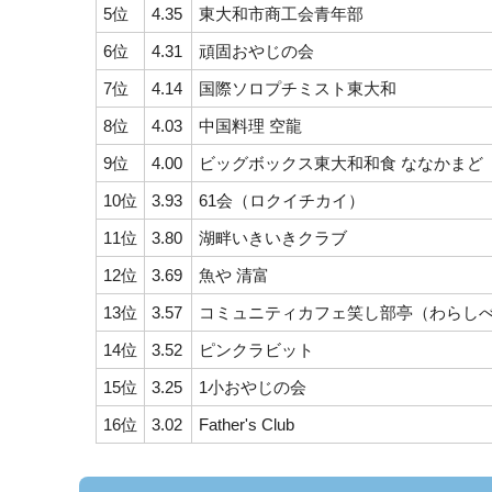
5位
4.35
東大和市商工会青年部
6位
4.31
頑固おやじの会
7位
4.14
国際ソロプチミスト東大和
8位
4.03
中国料理 空龍
9位
4.00
ビッグボックス東大和和食 ななかまど
10位
3.93
61会（ロクイチカイ）
11位
3.80
湖畔いきいきクラブ
12位
3.69
魚や 清富
13位
3.57
コミュニティカフェ笑し部亭（わらし
14位
3.52
ピンクラビット
15位
3.25
1小おやじの会
16位
3.02
Father's Club