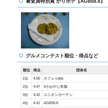
審査員特別賞 かりポテ【AGB58.8】
グルメコンテスト順位・得点など
順位
得点
団体名
1位
4.50
カフェ cotta
2位
4.47
4小おやじ本舗
3位
4.42
ユニオンガーデン
4位
4.41
AGB58.8