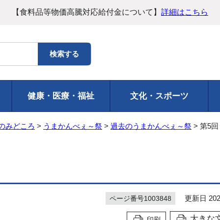
【食料品等物価高騰対応給付金について】
詳細はこちら
健康・医療・福祉
文化・スポーツ
のみどころ
>
うまかんべぇ～祭
>
過去のうまかんべぇ～祭
> 第5
更新日 202
ページ番号1003848
大きな
印刷