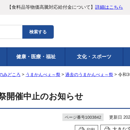
【食料品等物価高騰対応給付金について】
詳細はこちら
健康・医療・福祉
文化・スポーツ
のみどころ
>
うまかんべぇ～祭
>
過去のうまかんべぇ～祭
> 令和
祭開催中止のお知らせ
更新日 202
ページ番号1003842
大きな
印刷