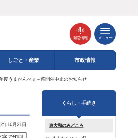
緊急情報
メニュー
しごと・産業
市政情報
3年度うまかんべぇ～祭開催中止のお知らせ
くらし・手続き
2年10月21日
東大和のみどころ
文字で印刷