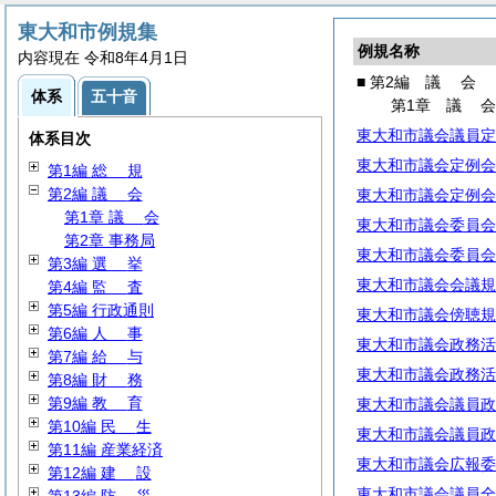
東大和市例規集
例規名称
内容現在 令和8年4月1日
■ 第2編
議
会
体系
五十音
第1章
議
東大和市議会議員定
体系目次
東大和市議会定例会
第1編
総
規
第2編
議
会
東大和市議会定例会
第1章
議
会
東大和市議会委員会
第2章 事務局
東大和市議会委員会
第3編
選
挙
東大和市議会会議規
第4編
監
査
第5編 行政通則
東大和市議会傍聴規
第6編
人
事
東大和市議会政務活
第7編
給
与
東大和市議会政務活
第8編
財
務
第9編
教
育
東大和市議会議員政
第10編
民
生
東大和市議会議員政
第11編 産業経済
東大和市議会広報委
第12編
建
設
東大和市議会議員全