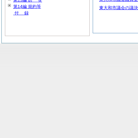
第13編
防
災
第14編 規約等
東大和市議会の議決
付
録