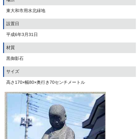
東大和市用水北緑地
設置日
平成6年3月31日
材質
黒御影石
サイズ
高さ170×幅80×奥行き70センチメートル