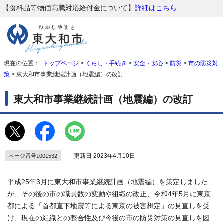
【食料品等物価高騰対応給付金について】
詳細はこちら
現在の位置：
トップページ
>
くらし・手続き
>
安全・安心
>
防災
>
市の防災対
策
> 東大和市事業継続計画（地震編）の改訂
東大和市事業継続計画（地震編）の改訂
更新日 2023年4月10日
ページ番号1001532
平成25年3月に東大和市事業継続計画（地震編）を策定しました
が、その後の市の職員数の変動や組織の改正、令和4年5月に東京
都による「首都直下地震等による東京の被害想定」の見直しを受
け、現在の組織との整合性及び今後の市の防災対策の見直しを図