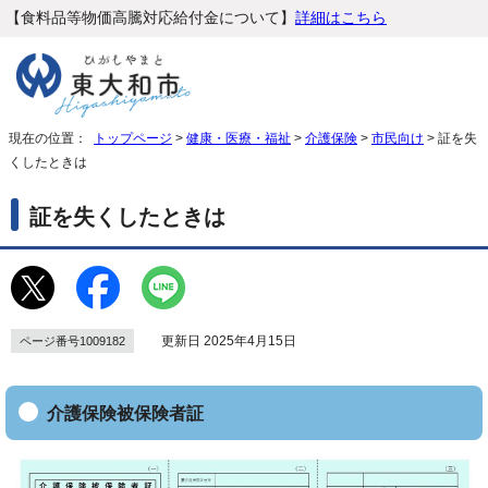
【食料品等物価高騰対応給付金について】
詳細はこちら
現在の位置：
トップページ
>
健康・医療・福祉
>
介護保険
>
市民向け
> 証を失
くしたときは
証を失くしたときは
更新日 2025年4月15日
ページ番号1009182
介護保険被保険者証