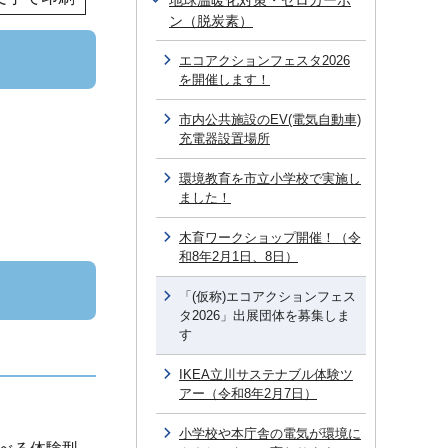
地球温暖化対策・ゼロカーボ
ン（脱炭素）
エコアクションフェスタ2026
を開催します！
市内公共施設のEV(電気自動車)
充電器設置場所
環境教育を市立小学校で実施し
ました！
木育ワークショップ開催！（令
和8年2月1日、8日）
「(仮称)エコアクションフェス
タ2026」出展団体を募集しま
す
IKEA立川サステナブル体験ツ
アー（令和8年2月7日）
小学校や本庁舎の電気が環境に