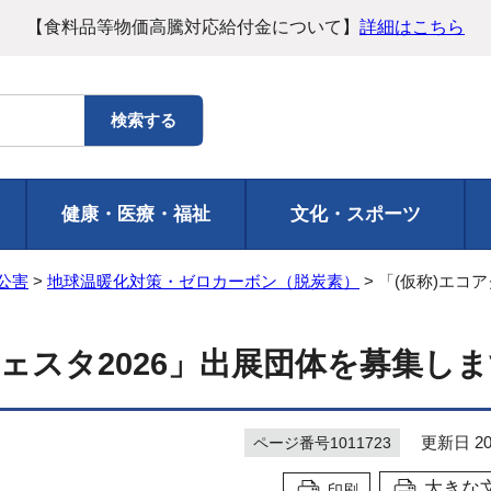
【食料品等物価高騰対応給付金について】
詳細はこちら
健康・医療・福祉
文化・スポーツ
公害
>
地球温暖化対策・ゼロカーボン（脱炭素）
> 「(仮称)エコ
ェスタ2026」出展団体を募集し
更新日 20
ページ番号1011723
大きな
印刷