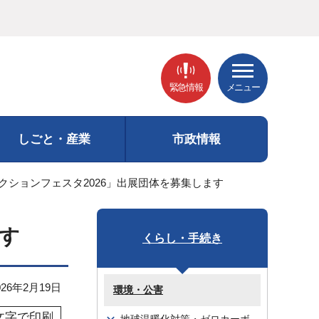
緊急情報
メニュー
しごと・産業
市政情報
アクションフェスタ2026」出展団体を募集します
ます
くらし・手続き
26年2月19日
環境・公害
文字で印刷