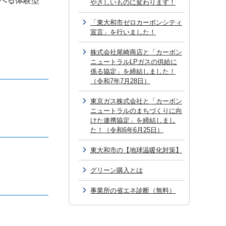
べる体験型
やさしいものに変わります！
「東大和市ゼロカーボンシティ
宣言」を行いました！
株式会社尾崎商店と「カーボン
ニュートラルLPガスの供給に
係る協定」を締結しました！
（令和7年7月28日）
東京ガス株式会社と「カーボン
ニュートラルのまちづくりに向
けた連携協定」を締結しまし
た！（令和6年6月25日）
東大和市の【地球温暖化対策】
グリーン購入とは
事業所の省エネ診断（無料）