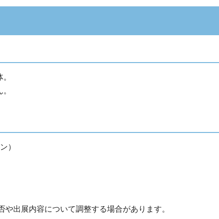
体。
ん。
イン）
可否や出展内容について調整する場合があります。