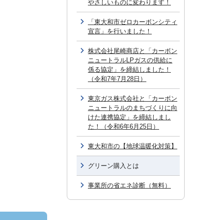
やさしいものに変わります！
「東大和市ゼロカーボンシティ
宣言」を行いました！
株式会社尾崎商店と「カーボン
ニュートラルLPガスの供給に
係る協定」を締結しました！
（令和7年7月28日）
東京ガス株式会社と「カーボン
ニュートラルのまちづくりに向
けた連携協定」を締結しまし
た！（令和6年6月25日）
東大和市の【地球温暖化対策】
グリーン購入とは
事業所の省エネ診断（無料）