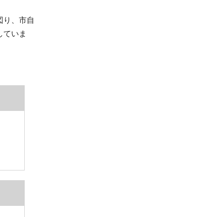
図り、市自
していま