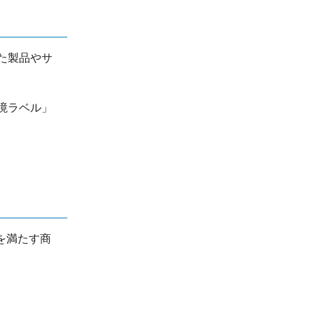
た製品やサ
境ラベル」
を満たす商