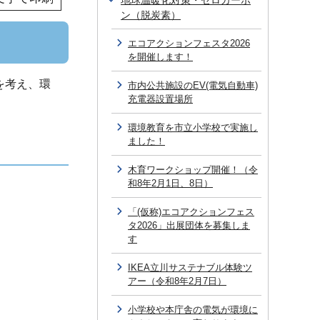
地球温暖化対策・ゼロカーボ
ン（脱炭素）
エコアクションフェスタ2026
を開催します！
を考え、環
市内公共施設のEV(電気自動車)
充電器設置場所
環境教育を市立小学校で実施し
ました！
木育ワークショップ開催！（令
和8年2月1日、8日）
「(仮称)エコアクションフェス
タ2026」出展団体を募集しま
す
IKEA立川サステナブル体験ツ
アー（令和8年2月7日）
小学校や本庁舎の電気が環境に