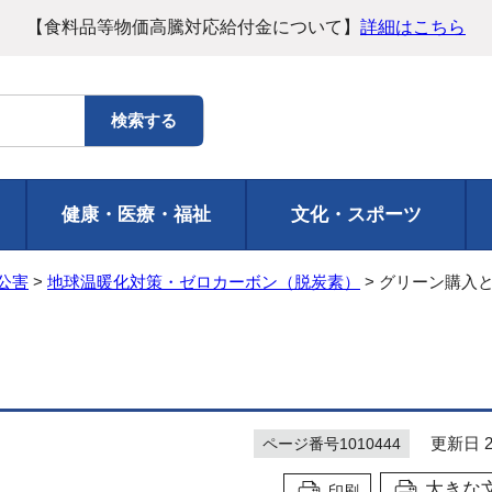
【食料品等物価高騰対応給付金について】
詳細はこちら
健康・医療・福祉
文化・スポーツ
公害
>
地球温暖化対策・ゼロカーボン（脱炭素）
> グリーン購入
更新日 20
ページ番号1010444
大きな
印刷