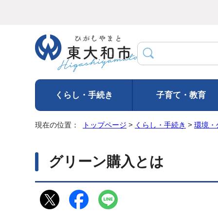
くらし・手続き
子育て・教育
現在の位置：
トップページ
>
くらし・手続き
>
環境・
グリーン購入とは