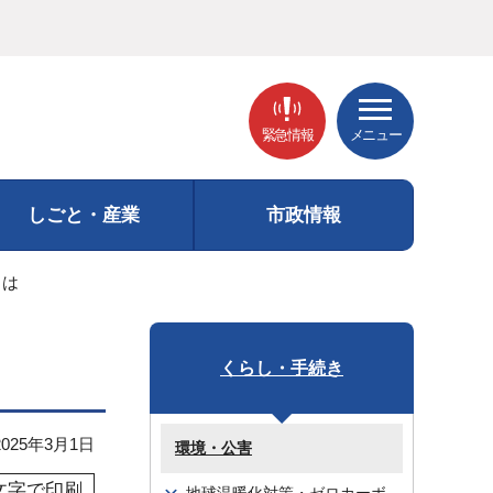
緊急情報
メニュー
しごと・産業
市政情報
とは
くらし・手続き
25年3月1日
環境・公害
文字で印刷