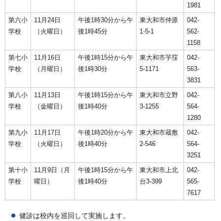
1981
第六小
11月24日
午後1時30分から午
東大和市仲原
042-
学校
（火曜日）
後1時45分
1-5-1
562-
1158
第七小
11月16日
午後1時15分から午
東大和市芋窪
042-
学校
（月曜日）
後1時30分
5-1171
563-
3831
第八小
11月13日
午後1時15分から午
東大和市立野
042-
学校
（金曜日）
後1時40分
3-1255
564-
1280
第九小
11月17日
午後1時20分から午
東大和市蔵敷
042-
学校
（火曜日）
後1時40分
2-546
564-
3251
第十小
11月9日（月
午後1時15分から午
東大和市上北
042-
学校
曜日）
後1時40分
台3-399
565-
7617
健診は校内を巡回して実施します。