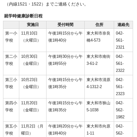
（内線1521・1522）までご連絡ください。
就学時健康診断日程
実施日
受付時間
住所
連絡先
第一小
11月10日
午後1時15分から午
東大和市奈良
042-
学校
（火曜日）
後1時40分
橋4-573
561-
2321
第二小
10月30日
午後1時30分から午
東大和市南街
042-
学校
（金曜日）
後1時55分
3-61-2
561-
2322
第三小
10月23日
午後1時15分から午
東大和市清原
042-
学校
（金曜日）
後1時35分
4-1312-2
561-
2323
第四小
11月20日
午後1時15分から午
東大和市狭山
042-
学校
（金曜日）
後1時35分
5-1038
562-
1982
第五小
11月2日（月
午後1時20分から午
東大和市向原
042-
学校
曜日）
後1時40分
1-11
562-