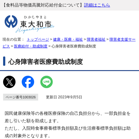
【食料品等物価高騰対応給付金について】
詳細はこちら
現在の位置：
トップページ
>
健康・医療・福祉
>
障害者福祉
>
障害者支援サー
ビス
>
医療給付・助成制度
> 心身障害者医療費助成制度
心身障害者医療費助成制度
更新日 2023年9月5日
ページ番号1003026
国民健康保険等の各種医療保険の自己負担分から、一部負担金を
差し引いた額を助成します。
ただし、入院時食事療養標準負担額及び生活療養標準負担額は助
成の対象外となります。