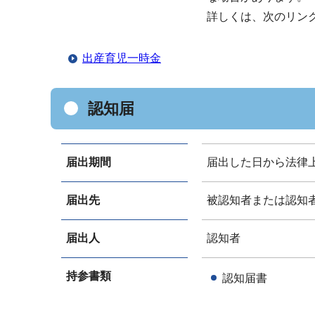
詳しくは、次のリン
出産育児一時金
認知届
届出期間
届出した日から法律
届出先
被認知者または認知
届出人
認知者
持参書類
認知届書