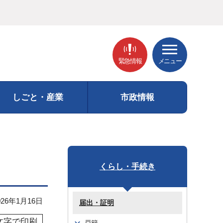
緊急情報
メニュー
しごと・産業
市政情報
くらし・手続き
26年1月16日
届出・証明
文字で印刷