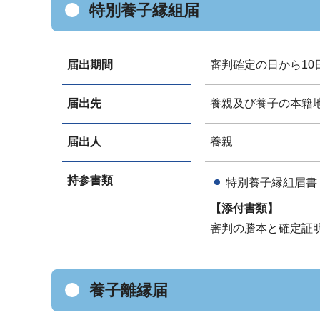
特別養子縁組届
届出期間
審判確定の日から10
届出先
養親及び養子の本籍
届出人
養親
持参書類
特別養子縁組届書
【添付書類】
審判の謄本と確定証
養子離縁届