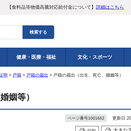
【食料品等物価高騰対応給付金について】
詳細はこちら
健康・医療・福祉
文化・スポーツ
証明
>
戸籍
>
戸籍の届出
> 戸籍の届出（出生、死亡、婚姻等）
、婚姻等）
更新日 20
ページ番号1001662
大きな
印刷