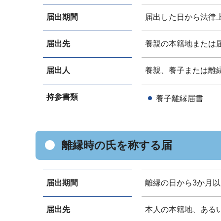
届出期間
届出した日から法律
届出先
養親の本籍地または
届出人
養親、養子または離
持参書類
養子離縁届書
離縁時の氏を称する届
届出期間
離縁の日から3か月
届出先
本人の本籍地、ある