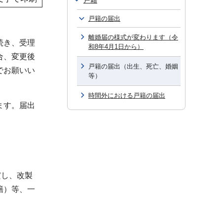
戸籍
戸籍の届出
離婚届の様式が変わります（令
続き、受理
和8年4月1日から）
合、変更後
戸籍の届出（出生、死亡、婚姻
でお願いい
等）
時間外における戸籍の届出
ます。届出
だし、改製
籍）等、一