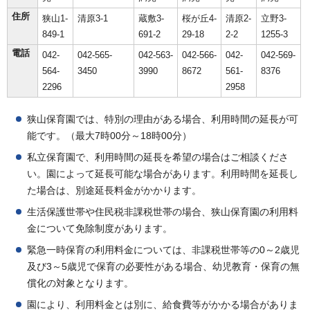
住所
狭山1-
清原3-1
蔵敷3-
桜が丘4-
清原2-
立野3-
849-1
691-2
29-18
2-2
1255-3
電話
042-
042-565-
042-563-
042-566-
042-
042-569-
564-
3450
3990
8672
561-
8376
2296
2958
狭山保育園では、特別の理由がある場合、利用時間の延長が可
能です。（最大7時00分～18時00分）
私立保育園で、利用時間の延長を希望の場合はご相談くださ
い。園によって延長可能な場合があります。利用時間を延長し
た場合は、別途延長料金がかかります。
生活保護世帯や住民税非課税世帯の場合、狭山保育園の利用料
金について免除制度があります。
緊急一時保育の利用料金については、非課税世帯等の0～2歳児
及び3～5歳児で保育の必要性がある場合、幼児教育・保育の無
償化の対象となります。
園により、利用料金とは別に、給食費等がかかる場合がありま