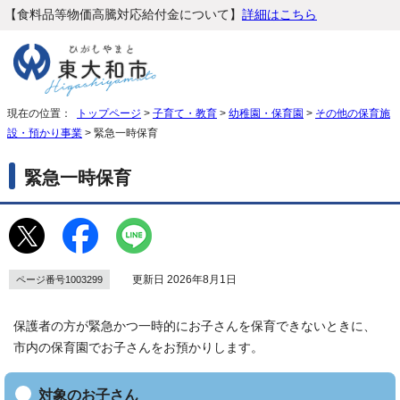
【食料品等物価高騰対応給付金について】
詳細はこちら
現在の位置：
トップページ
>
子育て・教育
>
幼稚園・保育園
>
その他の保育施
設・預かり事業
> 緊急一時保育
緊急一時保育
更新日 2026年8月1日
ページ番号1003299
保護者の方が緊急かつ一時的にお子さんを保育できないときに、
市内の保育園でお子さんをお預かりします。
対象のお子さん