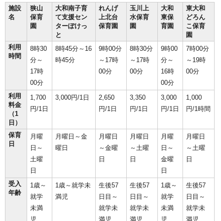
施設
狭山
大和南子育
れんげ
玉川上
大和
東大和
名
保育
て支援セン
上北台
水保育
東保
どろん
園
ターぽけっ
保育園
園
育園
こ保育
と
園
利用
8時30
8時45分～16
9時00分
8時30分
9時00
7時00分
時間
分～
時45分
～17時
～17時
分～
～19時
17時
00分
00分
16時
00分
00分
00分
利用
1,700
3,000円/1日
2,650
3,350
3,000
1,000
料金
円/1日
円/1日
円/1日
円/1日
円/1時間
（1
日）
保育
月曜
月曜日～金
月曜日
月曜日
月曜
月曜日
日
日～
曜日
～金曜
～土曜
日～
～土曜
土曜
日
日
金曜
日
日
日
受入
1歳～
1歳～就学未
生後57
生後57
1歳～
生後57
年齢
就学
満児
日目～
日目～
就学
日目～
未満
就学未
就学未
未満
就学未
児
満児
満児
児
満児