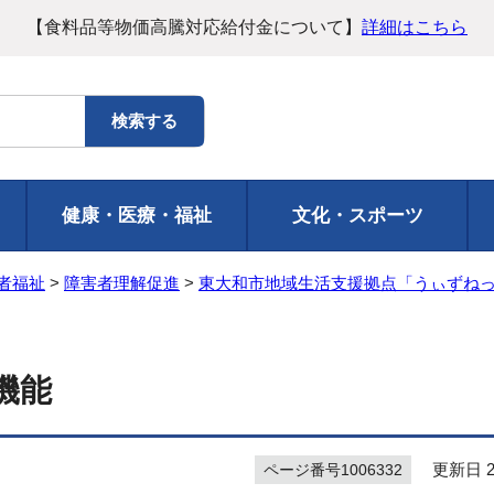
【食料品等物価高騰対応給付金について】
詳細はこちら
健康・医療・福祉
文化・スポーツ
者福祉
>
障害者理解促進
>
東大和市地域生活支援拠点「うぃずねっと
機能
更新日 20
ページ番号1006332