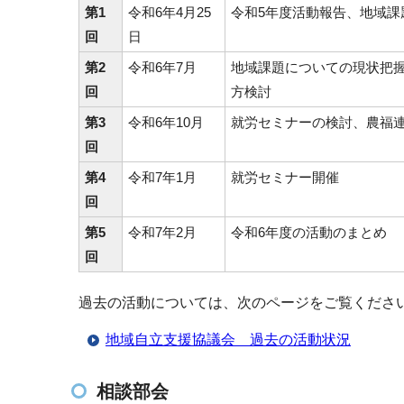
第1
令和6年4月25
令和5年度活動報告、地域課
回
日
第2
令和6年7月
地域課題についての現状把
回
方検討
第3
令和6年10月
就労セミナーの検討、農福
回
第4
令和7年1月
就労セミナー開催
回
第5
令和7年2月
令和6年度の活動のまとめ
回
過去の活動については、次のページをご覧くださ
地域自立支援協議会 過去の活動状況
相談部会