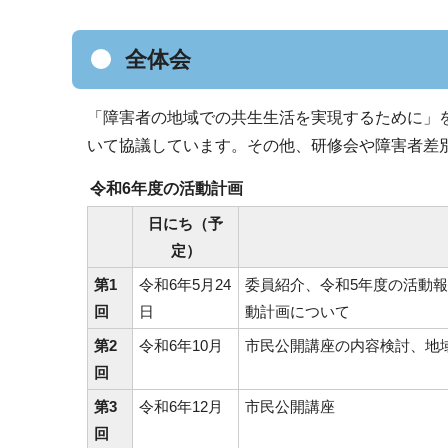
全体会
「障害者の地域での共生生活を実現するために」
いて協議しています。その他、研修会や障害者差
令和6年度の活動計画
日にち（予
定）
第1
令和6年5月24
委員紹介、令和5年度の活動
回
日
動計画について
第2
令和6年10月
市民公開講座の内容検討、地
回
第3
令和6年12月
市民公開講座
回