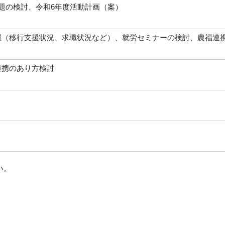
題の検討、令和6年度活動計画（案）
握（移行支援状況、求職状況など）、就労セミナーの検討、農福連
連携のあり方検討
い。