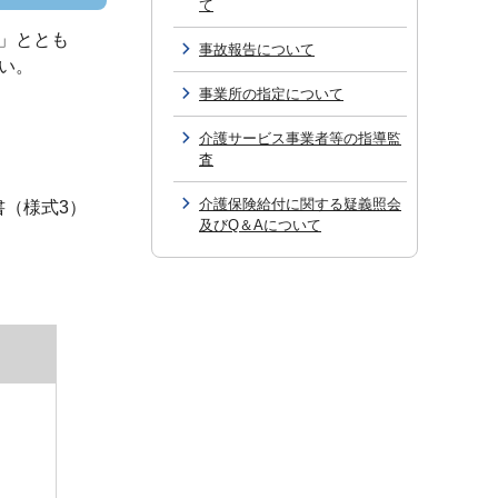
て
」ととも
事故報告について
い。
事業所の指定について
介護サービス事業者等の指導監
査
介護保険給付に関する疑義照会
（様式3）
及びQ＆Aについて