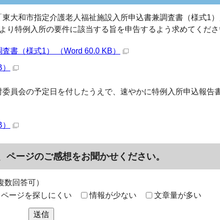
「東大和市指定介護老人福祉施設入所申込書兼調査書（様式1）
により特例入所の要件に該当する旨を申告するよう求めてくださ
様式1） （Word 60.0 KB）
B）
討委員会の予定日を付したうえで、速やかに特例入所申込報告書
B）
、ページのご感想をお聞かせください。
複数回答可）
ページを探しにくい
情報が少ない
文章量が多い
送信