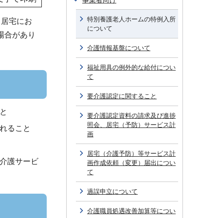
事業者向け
特別養護老人ホームの特例入所
、居宅にお
について
場合があり
介護情報基盤について
福祉用具の例外的な給付につい
て
要介護認定に関すること
と
要介護認定資料の請求及び進捗
照会、居宅（予防）サービス計
れること
画
居宅（介護予防）等サービス計
介護サービ
画作成依頼（変更）届出につい
て
過誤申立について
介護職員処遇改善加算等につい