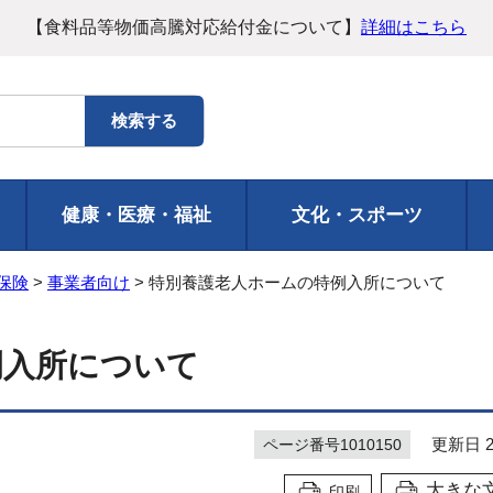
【食料品等物価高騰対応給付金について】
詳細はこちら
健康・医療・福祉
文化・スポーツ
保険
>
事業者向け
> 特別養護老人ホームの特例入所について
例入所について
更新日 20
ページ番号1010150
大きな
印刷