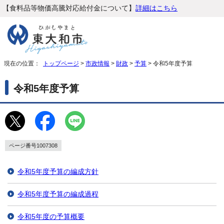
【食料品等物価高騰対応給付金について】
詳細はこちら
現在の位置：
トップページ
>
市政情報
>
財政
>
予算
> 令和5年度予算
令和5年度予算
ページ番号1007308
令和5年度予算の編成方針
令和5年度予算の編成過程
令和5年度の予算概要