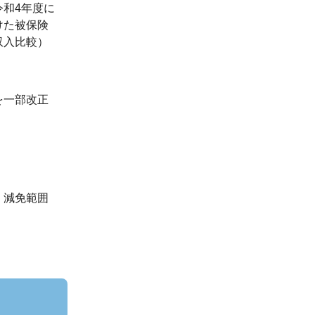
和4年度に
けた被保険
収入比較）
を一部改正
、減免範囲