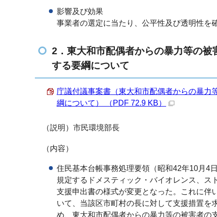
影響及び効果
事業者の選定に当たり、公平性及び透明性を
2．東大和市配偶者からの暴力等の被
する要綱について
庁議付議事案書（東大和市配偶者からの暴力
綱について） （PDF 72.9 KB）
（説明）市民環境部長
（内容）
住民基本台帳事務処理要領（昭和42年10月4
規定するドメスティック・バイオレンス、ス
支援申出書の様式が変更となった。これに伴
いて、当該区市町村の長に対して支援措置を
め、東大和市配偶者からの暴力等の被害者の