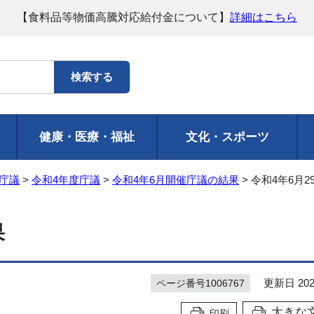
【食料品等物価高騰対応給付金について】
詳細はこちら
健康・医療・福祉
文化・スポーツ
庁議
>
令和4年度庁議
>
令和4年6月開催庁議の結果
> 令和4年6月
果
更新日 202
ページ番号1006767
大きな
印刷