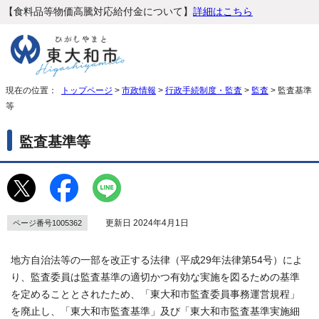
【食料品等物価高騰対応給付金について】
詳細はこちら
現在の位置：
トップページ
>
市政情報
>
行政手続制度・監査
>
監査
> 監査基準
等
監査基準等
更新日 2024年4月1日
ページ番号1005362
地方自治法等の一部を改正する法律（平成29年法律第54号）によ
り、監査委員は監査基準の適切かつ有効な実施を図るための基準
を定めることとされたため、「東大和市監査委員事務運営規程」
を廃止し、「東大和市監査基準」及び「東大和市監査基準実施細