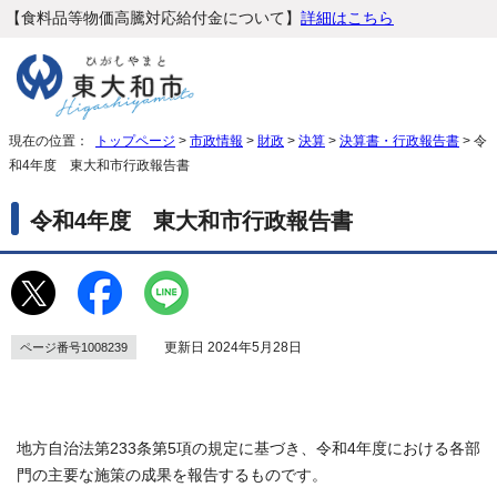
【食料品等物価高騰対応給付金について】
詳細はこちら
現在の位置：
トップページ
>
市政情報
>
財政
>
決算
>
決算書・行政報告書
> 令
和4年度 東大和市行政報告書
令和4年度 東大和市行政報告書
更新日 2024年5月28日
ページ番号1008239
地方自治法第233条第5項の規定に基づき、令和4年度における各部
門の主要な施策の成果を報告するものです。