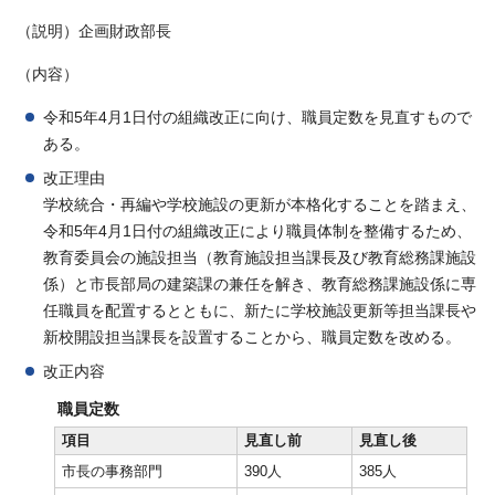
（説明）企画財政部長
（内容）
令和5年4月1日付の組織改正に向け、職員定数を見直すもので
ある。
改正理由
学校統合・再編や学校施設の更新が本格化することを踏まえ、
令和5年4月1日付の組織改正により職員体制を整備するため、
教育委員会の施設担当（教育施設担当課長及び教育総務課施設
係）と市長部局の建築課の兼任を解き、教育総務課施設係に専
任職員を配置するとともに、新たに学校施設更新等担当課長や
新校開設担当課長を設置することから、職員定数を改める。
改正内容
職員定数
項目
見直し前
見直し後
市長の事務部門
390人
385人