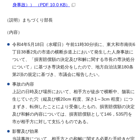
身事故）） （PDF 10.0 KB）
（説明）まちづくり部長
（内容）
令和4年5月18日（水曜日）午前11時30分頃に、東大和市南街6
丁目38番2先の市道の横断歩道上において発生した人身事故に
ついて、「損害賠償額の決定及び和解に関する市長の専決処分
について」に基づき専決処分をしたので、地方自治法第180条
第2項の規定に基づき、市議会に報告したい。
事故の内容
上記の日時及び場所において、相手方が徒歩で横断中、舗装に
生じていた穴（縦及び横20cm 程度、深さ1～3cm 程度）につ
まずき、転倒したことにより受傷したもの。損害賠償額の決定
及び和解の内容については、損害賠償額として146，535円を
市が相手方に対して支払うものである。
影響及び効果
当該事故について、相手方との和解に関する必要な手続きが完