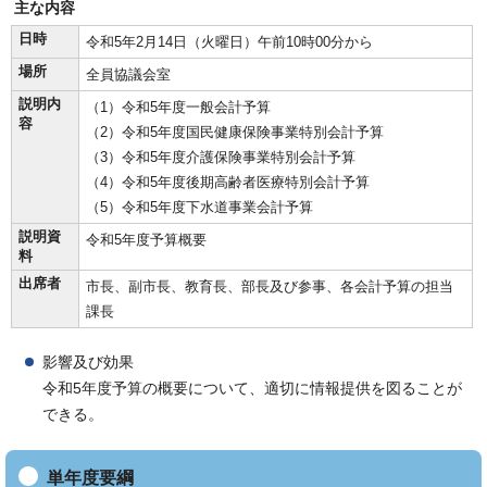
主な内容
日時
令和5年2月14日（火曜日）午前10時00分から
場所
全員協議会室
説明内
（1）令和5年度一般会計予算
容
（2）令和5年度国民健康保険事業特別会計予算
（3）令和5年度介護保険事業特別会計予算
（4）令和5年度後期高齢者医療特別会計予算
（5）令和5年度下水道事業会計予算
説明資
令和5年度予算概要
料
出席者
市長、副市長、教育長、部長及び参事、各会計予算の担当
課長
影響及び効果
令和5年度予算の概要について、適切に情報提供を図ることが
できる。
単年度要綱