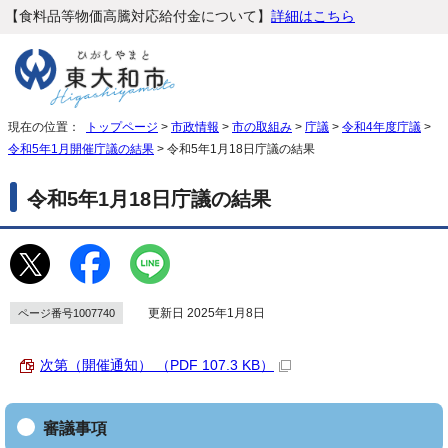
【食料品等物価高騰対応給付金について】
詳細はこちら
現在の位置：
トップページ
>
市政情報
>
市の取組み
>
庁議
>
令和4年度庁議
>
令和5年1月開催庁議の結果
> 令和5年1月18日庁議の結果
令和5年1月18日庁議の結果
更新日 2025年1月8日
ページ番号1007740
次第（開催通知） （PDF 107.3 KB）
審議事項