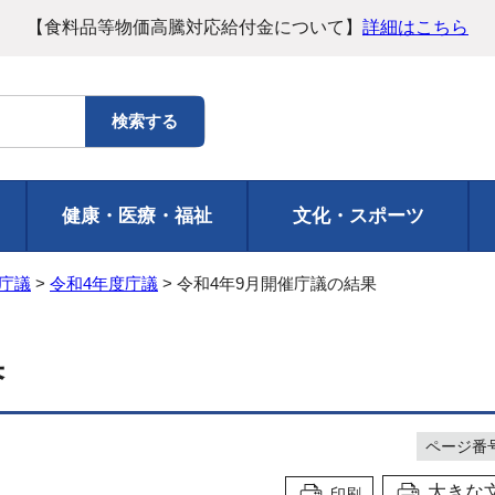
【食料品等物価高騰対応給付金について】
詳細はこちら
健康・医療・福祉
文化・スポーツ
庁議
>
令和4年度庁議
> 令和4年9月開催庁議の結果
果
ページ番号1
大きな
印刷