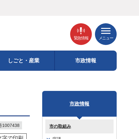
緊急情報
メニュー
しごと・産業
市政情報
市政情報
007438
市の取組み
文字で印刷