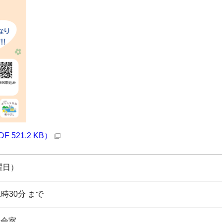
521.2 KB）
曜日）
1時30分 まで
集会室