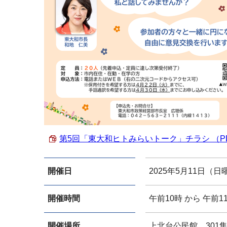
第5回「東大和ヒトみらいトーク」チラシ （PDF 
開催日
2025年5月11日（日
開催時間
午前10時 から 午前1
開催場所
上北台公民館 301