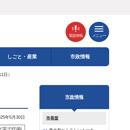
緊急情報
メニュー
しごと・産業
市政情報
11日）
市政情報
25年5月30日
市長室
文字で印刷