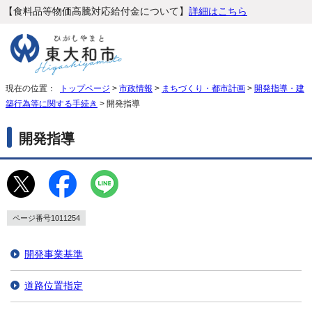
【食料品等物価高騰対応給付金について】
詳細はこちら
現在の位置：
トップページ
>
市政情報
>
まちづくり・都市計画
>
開発指導・建
築行為等に関する手続き
> 開発指導
開発指導
ページ番号1011254
開発事業基準
道路位置指定