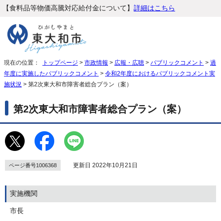
【食料品等物価高騰対応給付金について】
詳細はこちら
現在の位置：
トップページ
>
市政情報
>
広報・広聴
>
パブリックコメント
>
過
年度に実施したパブリックコメント
>
令和2年度におけるパブリックコメント実
施状況
> 第2次東大和市障害者総合プラン（案）
第2次東大和市障害者総合プラン（案）
更新日 2022年10月21日
ページ番号1006368
実施機関
市長