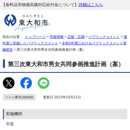
【食料品等物価高騰対応給付金について】
詳細はこちら
現在の位置：
トップページ
>
市政情報
>
広報・広聴
>
パブリックコメント
>
過
年度に実施したパブリックコメント
>
令和2年度におけるパブリックコメント実
施状況
> 第三次東大和市男女共同参画推進計画（案）
第三次東大和市男女共同参画推進計画（案）
更新日 2022年10月21日
ページ番号1006365
実施機関
市長