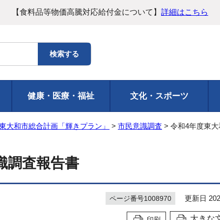
【食料品等物価高騰対応給付金について】
詳細はこちら
健康・医療・福祉
文化・スポーツ
東大和市総合計画「輝きプラン」
>
市民意識調査
> 令和4年度東
識調査報告書
更新日 202
ページ番号1008970
大きな
印刷