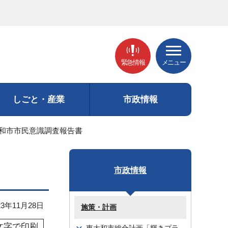
緊急情報
メニュー
しごと・産業
市政情報
大和市市民意識調査報告書
市政情報
3年11月28日
施策・計画
文字で印刷