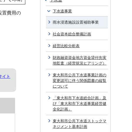
下水道
下水道事業
設置費用の
雨水浸透施設設置補助事業
社会資本総合整備計画
経営比較分析表
財政融資資金地方資金貸付先実
地監査（経営状況ヒアリング）
東大和市公共下水道事業計画の
サイト
変更認可に伴う関係図書の縦覧
について
「東大和市下水道総合計画」及
び「東大和市下水道事業経営健
全化計画」
東大和市公共下水道ストックマ
ネジメント基本計画