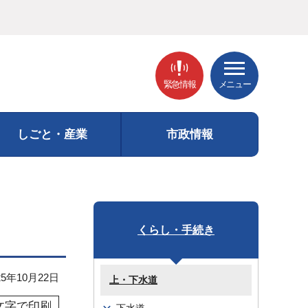
緊急情報
メニュー
しごと・産業
市政情報
くらし・手続き
5年10月22日
上・下水道
文字で印刷