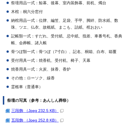
祭壇用品一式：鯨幕、後幕、室内装飾幕、前机、燭台
木棺：桐六分窓付
納棺用品一式：位牌、編笠、足袋、手甲、脚絆、防水紙、数
珠、ツエ、仏衣、故柩紙、まこも、詰紙、棺おおい
記帳類一式：すだれ、受付紙、忌中紙、指差、車番号札、香典
帳、会葬帳、諸入帳
骨つぼ類一式：骨つぼ（7寸白）、記名、桐箱、白布、箱覆
受付用具一式：焼香机、受付机、椅子、天幕
焼香用具一式：火炭、抹香、香炉
その他：ローソク、線香
霊柩車（普通車）
祭壇の写真（参考：あんしん葬祭）
三段飾 （Jpeg 232.5 KB）
五段飾 （Jpeg 252.8 KB）