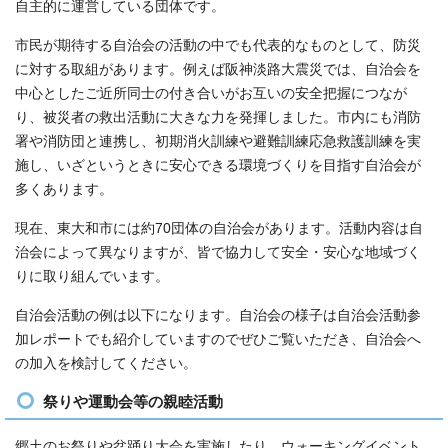
自主的に運営している団体です。
市民が期待する自治会の活動の中でも代表的なものとして、防災
に対する取組があります。例えば阪神淡路大震災では、自治会を
中心としたご近所同士の付き合いがお互いの安全把握につなが
り、被災者の救出活動に大きな力を発揮しました。市内にも消防
署や消防団と連携し、初期消火訓練や避難訓練応急救護訓練を実
施し、いざというときに安心できる環境づくりを目指す自治会が
多くあります。
現在、東大和市には約70団体の自治会があります。活動内容は自
治会によって異なりますが、皆で協力して安全・安心な地域づく
りに取り組んでいます。
自治会活動の例は以下になります。自治会の様子は自治会活動参
加レポートでも紹介していますのでぜひご覧いただき、自治会へ
の加入を検討してください。
祭りや運動会等の親睦活動
郷土のお祭りや盆踊り大会を実施したり、ウォーキングイベント