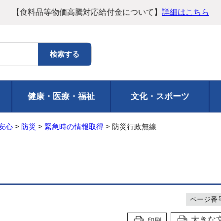
【食料品等物価高騰対応給付金について】
詳細はこちら
健康・医療・福祉
文化・スポーツ
安心
>
防災
>
緊急時の情報取得
> 防災行政無線
ページ番号1
大きな
印刷