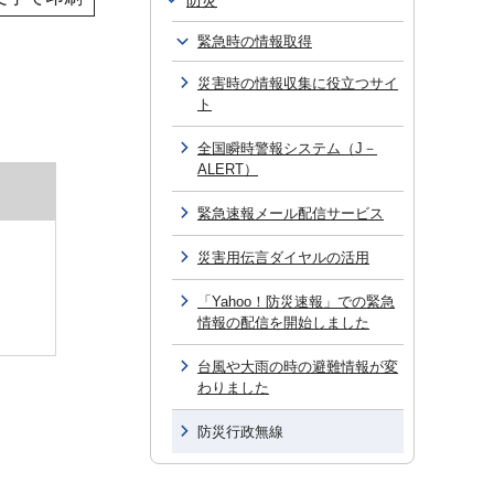
防災
緊急時の情報取得
災害時の情報収集に役立つサイ
ト
全国瞬時警報システム（J－
ALERT）
緊急速報メール配信サービス
災害用伝言ダイヤルの活用
「Yahoo！防災速報」での緊急
情報の配信を開始しました
台風や大雨の時の避難情報が変
わりました
防災行政無線