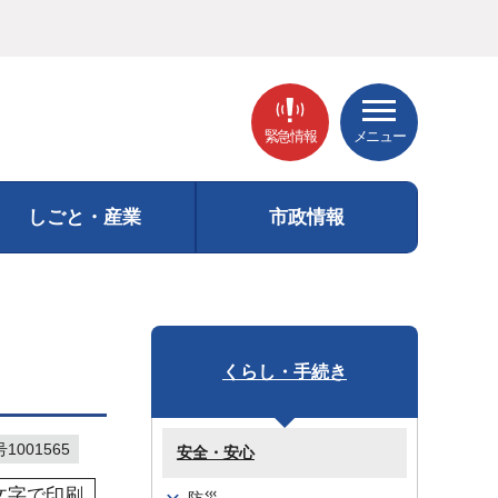
緊急情報
メニュー
しごと・産業
市政情報
くらし・手続き
001565
安全・安心
文字で印刷