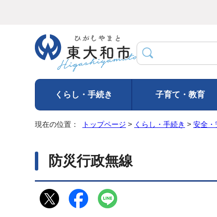
くらし・手続き
子育て・教育
現在の位置：
トップページ
>
くらし・手続き
>
安全・
防災行政無線