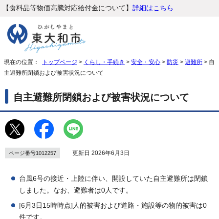
【食料品等物価高騰対応給付金について】
詳細はこちら
現在の位置：
トップページ
>
くらし・手続き
>
安全・安心
>
防災
>
避難所
> 自
主避難所閉鎖および被害状況について
自主避難所閉鎖および被害状況について
更新日 2026年6月3日
ページ番号1012257
台風6号の接近・上陸に伴い、開設していた自主避難所は閉鎖
しました。なお、避難者は0人です。
[6月3日15時時点]人的被害および道路・施設等の物的被害は0
件です。