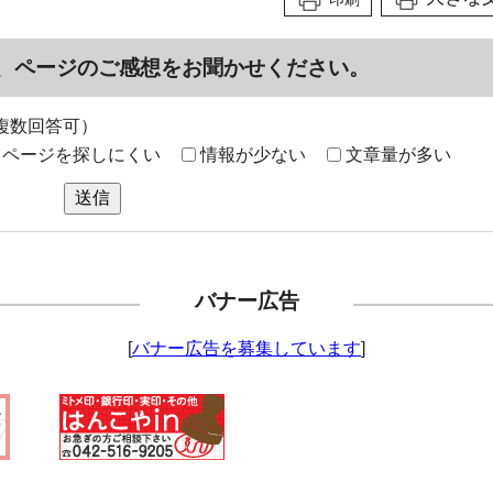
、ページのご感想をお聞かせください。
複数回答可）
ページを探しにくい
情報が少ない
文章量が多い
送信
バナー広告
[
バナー広告を募集しています
]