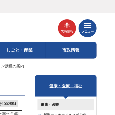
緊急情報
メニュー
しごと・産業
市政情報
チン接種の案内
健康・医療・福祉
002554
健康・医療
文字で印刷