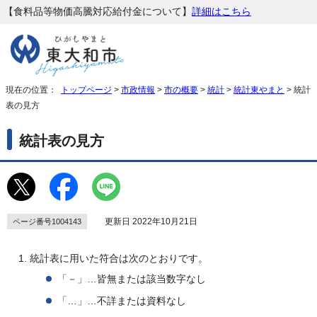
【食料品等物価高騰対応給付金について】
詳細はこちら
現在の位置：
トップページ
>
市政情報
>
市の概要
>
統計
>
統計東やまと
> 統計
表の見方
統計表の見方
更新日 2022年10月21日
ページ番号1004143
統計表に用いた符合は次のとおりです。
「－」…皆無または該当数字なし
「…」…不詳または資料なし