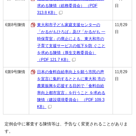
求める陳情（総務委員会） （PDF
日
313.8 KB）
6第8号陳情
東大和市子ども家庭支援センターの
11月29
「かるがもひろば」及び「かるがも 一
日
時保育室」の廃止による、東大和市の
子育て支援サービスの低下を防 ぐこと
を求める陳情（厚生文教委員会）
（PDF 121.7 KB）
6第9号陳情
日本の食料自給率向上を願う市民の声
11月29
を宣言に集約するとともに東大和 市の
日
農業振興を応援する目的で「食料自給
率向上都市宣言」を行うこと を求める
陳情（建設環境委員会） （PDF 109.3
KB）
定例会中に審査する陳情等は、予告なく変更されることがありま
す。