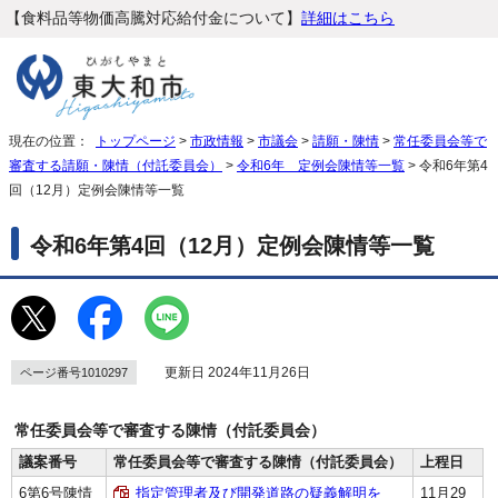
【食料品等物価高騰対応給付金について】
詳細はこちら
現在の位置：
トップページ
>
市政情報
>
市議会
>
請願・陳情
>
常任委員会等で
審査する請願・陳情（付託委員会）
>
令和6年 定例会陳情等一覧
> 令和6年第4
回（12月）定例会陳情等一覧
令和6年第4回（12月）定例会陳情等一覧
更新日 2024年11月26日
ページ番号1010297
常任委員会等で審査する陳情（付託委員会）
議案番号
常任委員会等で審査する陳情（付託委員会）
上程日
6第6号陳情
指定管理者及び開発道路の疑義解明を
11月29