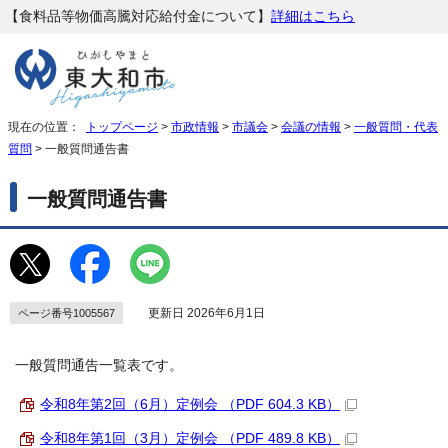
【食料品等物価高騰対応給付金について】
詳細はこちら
現在の位置：
トップページ
>
市政情報
>
市議会
>
会議の情報
>
一般質問・代表
質問
> 一般質問通告書
一般質問通告書
更新日 2026年6月1日
ページ番号1005567
一般質問通告一覧表です。
令和8年第2回（6月）定例会 （PDF 604.3 KB）
令和8年第1回（3月）定例会 （PDF 489.8 KB）