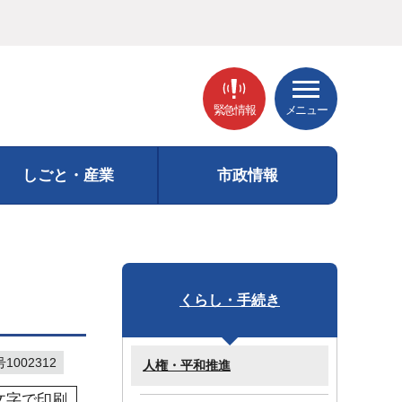
緊急情報
メニュー
しごと・産業
市政情報
くらし・手続き
002312
人権・平和推進
文字で印刷