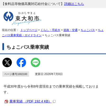
【食料品等物価高騰対応給付金について】
詳細はこちら
現在の位置：
トップページ
>
くらし・手続き
>
道路・交通
>
ちょこバス
>
ちょ
こバス乗車実績・ガイドライン
> ちょこバス乗車実績
ちょこバス乗車実績
更新日 2026年7月8日
ページ番号1002100
平成30年度から令和8年度現在までの乗車実績を掲載しておりま
す。
乗車実績 （PDF 192.4 KB）