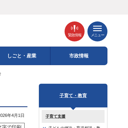
緊急情報
メニュー
しごと・産業
市政情報
会
子育て・教育
26年4月1日
子育て支援
文字で印刷