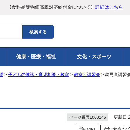
【食料品等物価高騰対応給付金について】
詳細はこちら
健康・医療・福祉
文化・スポーツ
援
>
子どもの健診・育児相談・教室
>
教室・講習会
> 幼児食講習
更新日 20
ページ番号1003145
大きな
印刷