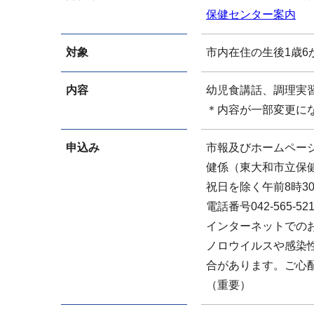
保健センター案内
対象
市内在住の生後1歳6
内容
幼児食講話、調理実
＊内容が一部変更に
申込み
市報及びホームペー
健係（東大和市立保
祝日を除く午前8時3
電話番号042-565
インターネットでの
ノロウイルスや感染
合があります。ご心
（重要）