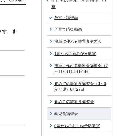
子どもの健診・育児相談・教
室
教室・講習会
子育て応援動画
ます。ま
簡単に作れる離乳食講習会
1歳からの歯みがき教室
簡単に作れる離乳食講習会（7
～11か月）8月26日
初めての離乳食講習会（3～6
か月児）8月27日
初めての離乳食講習会
幼児食講習会
0歳からのむし歯予防教室