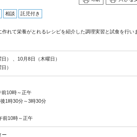
相談
託児付き
に作れて栄養がとれるレシピを紹介した調理実習と試食を行い
木曜日） 、10月8日（木曜日）
曜日）
午前10時～正午
後1時30分～3時30分
 午前10時～正午
ター