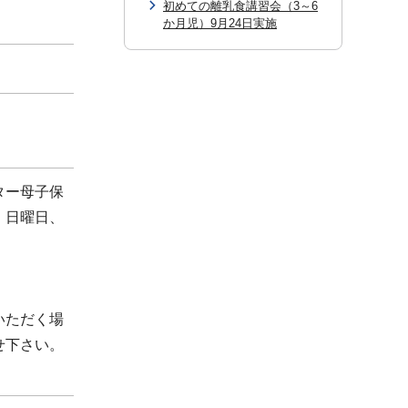
初めての離乳食講習会（3～6
か月児）9月24日実施
ター母子保
、日曜日、
いただく場
せ下さい。