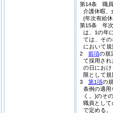
第14条
職
介護休暇、
(年次有給休
第15条
年
は、1の年
ては、その
において規
2
前項
の規
て採用され
の日におけ
限として規
3
第1項
の
条例の適用
く。)
のそ
職員として
で定める。