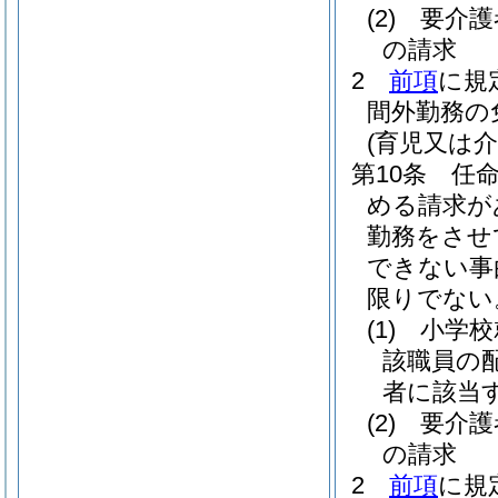
(2)
要介護
の請求
2
前項
に規
間外勤務の
(育児又は
第10条
任
める請求が
勤務をさせ
できない事
限りでない
(1)
小学校
該職員の
者に該当
(2)
要介護
の請求
2
前項
に規