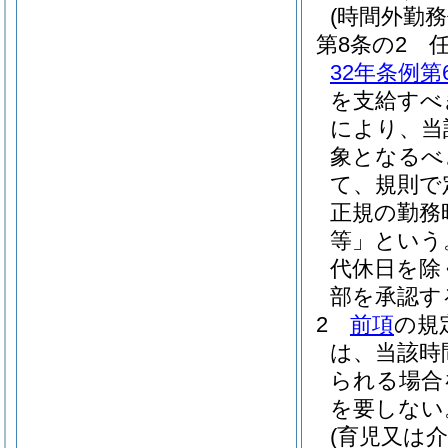
(時間外勤務
第8条の2
32年条例第
を支給すべ
により、当
象となるべ
て、規則で
正規の勤務
等」という
代休日を除
部を承認す
2
前項
の規
は、当該時
られる場合
を要しない
(育児又は