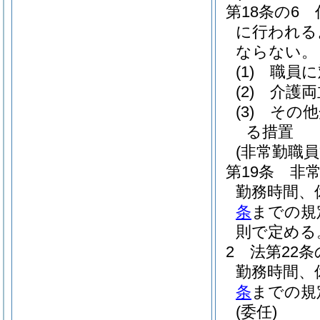
第18条の6
に行われる
ならない。
(1)
職員に
(2)
介護両
(3)
その他
る措置
(非常勤職
第19条
非
勤務時間、
条
までの規
則で定める
2
法第22
勤務時間、
条
までの規
(委任)