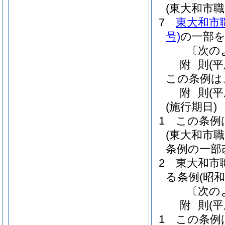
(東大和市
7
東大和市
号)
の一部
〔次の
附
則
(
この条例は
附
則
(
(施行期日)
1
この条例
(東大和市
条例の一部
2
東大和市
る条例
(昭和
〔次の
附
則
(
1
この条例