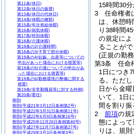
第11条
(休日)
15時間3
第12条
(休日の振替)
3
任命権者
第13条
(休日の代休日)
第14条
(休暇の種類)
は、休憩時
第15条
(年次有給休暇)
り38時間4
第16条
(病気休暇)
第17条
(特別休暇)
の規定によ
第18条
(介護休暇)
ることがで
第18条の2
(介護時間)
第18条の3
(子育て部分休暇)
(正規の勤
第18条の4
(妊娠、出産等についての
第3条
任命
申出があった場合における措置等)
第18条の5
(介護についての申出があ
1日につき
った場合における措置等)
第18条の6
(勤務環境の整備に関する
る。
ただし
措置)
日から金曜
第19条
(非常勤職員等に対する特例)
第20条
(委任)
いて、1日
附則
間を割り振
附則
(平成21年3月12日条例第2号)
附則
(平成22年3月31日条例第11号)
2
前項
の規
附則
(平成22年6月9日条例第16号)
態によって
附則
(平成25年12月26日条例第40号)
附則
(平成27年12月7日条例第27号)
りは、規則
附則
(平成29年3月3日条例第3号)