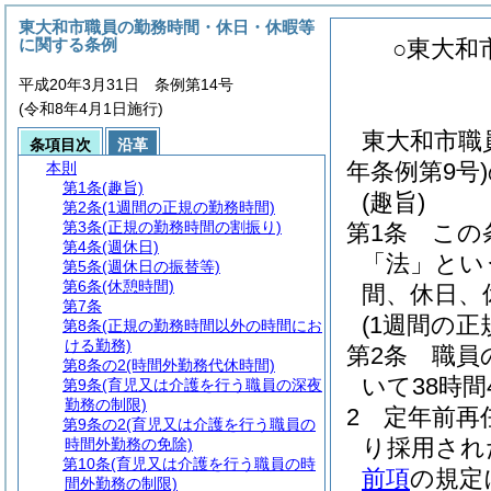
東大和市職員の勤務時間・休日・休暇等
に関する条例
○東大和
平成20年3月31日 条例第14号
(令和8年4月1日施行)
東大和市職
条項目次
沿革
年条例第9号
本則
第1条
(趣旨)
(趣旨)
第2条
(1週間の正規の勤務時間)
第3条
(正規の勤務時間の割振り)
第1条
この
第4条
(週休日)
「法」とい
第5条
(週休日の振替等)
第6条
(休憩時間)
間、休日、
第7条
(1週間の正
第8条
(正規の勤務時間以外の時間にお
ける勤務)
第2条
職員
第8条の2
(時間外勤務代休時間)
いて38時間
第9条
(育児又は介護を行う職員の深夜
勤務の制限)
2
定年前再
第9条の2
(育児又は介護を行う職員の
り採用され
時間外勤務の免除)
第10条
(育児又は介護を行う職員の時
前項
の規定
間外勤務の制限)