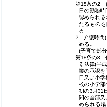
第18条の2
日の勤務時
認められる
たるものを
る。
2
介護時間
める。
(子育て部分
第18条の3
る法律
(平成
業の承認を
日又は小学
校の小学部
初の3月3
間の全部又
められる場