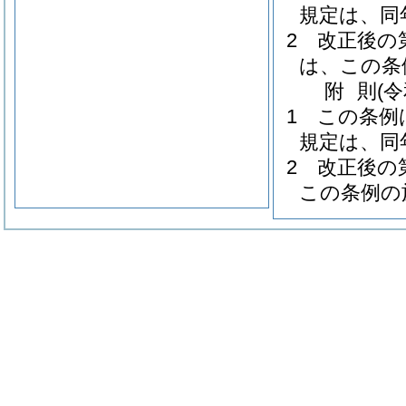
規定は、同
2
改正後の
は、この条
附
則
(
1
この条例
規定は、同
2
改正後の
この条例の