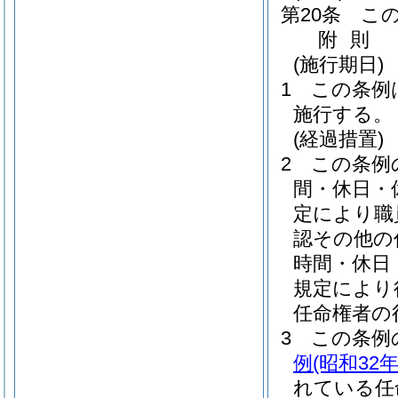
第20条
こ
附
則
(施行期日)
1
この条例は
施行する。
(経過措置)
2
この条例
間・休日・
定により職
認その他の
時間・休日
規定により
任命権者の
3
この条例
例
(昭和32
れている任