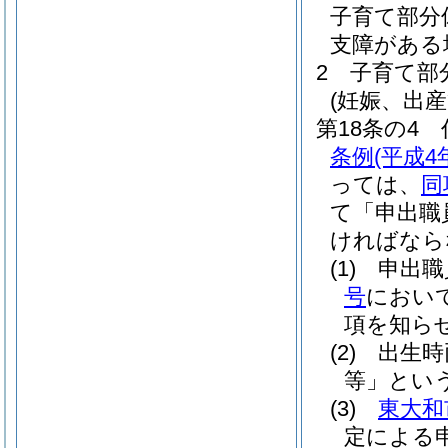
子育て部分
支障がある
2
子育て部
(妊娠、出
第18条の4
条例
(平成4
っては、
同
て「申出職
ければなら
(1)
申出職
号
におい
項を知ら
(2)
出生時
等」という
(3)
東大和
定による