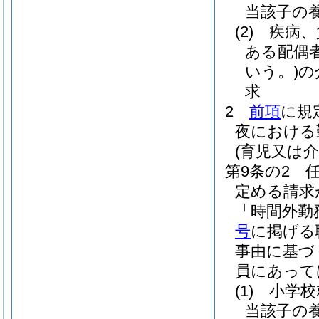
当該子の
(2)
疾病、
ある配偶
いう。)
の
求
2
前項
に規
夜における
(育児又は
第9条の2
定める請求
「時間外勤
号
に掲げる
事由に基づ
員にあって
(1)
小学
当該子の