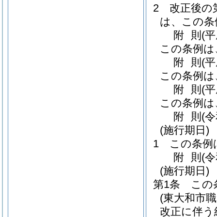
2
改正後の
は、この条
附
則
(平
この条例は
附
則
(
この条例は
附
則
(
この条例は
附
則
(
(施行期日)
1
この条例
附
則
(
(施行期日)
第1条
この
(東大和市
改正に伴う