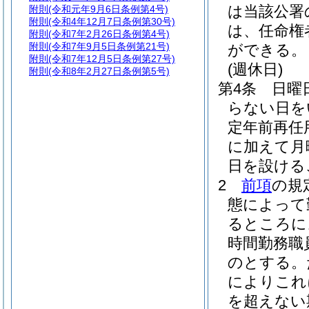
は当該公署
附則
(令和元年9月6日条例第4号)
附則
(令和4年12月7日条例第30号)
は、任命権
附則
(令和7年2月26日条例第4号)
附則
(令和7年9月5日条例第21号)
ができる。
附則
(令和7年12月5日条例第27号)
(週休日)
附則
(令和8年2月27日条例第5号)
第4条
日曜
らない日を
定年前再任
に加えて月
日を設ける
2
前項
の規
態によって
るところに
時間勤務職
のとする。
によりこれ
を超えない