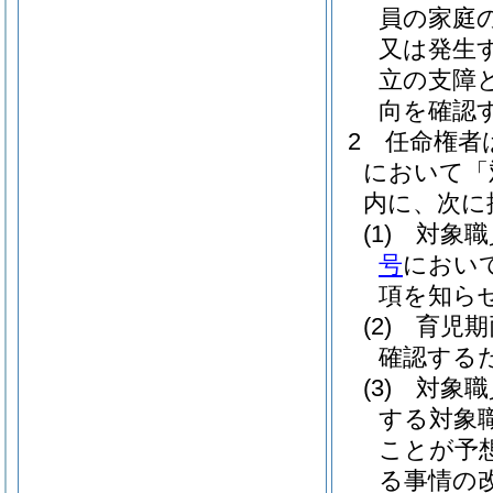
員の家庭
又は発生
立の支障
向を確認
2
任命権者
において「
内に、次に
(1)
対象職
号
におい
項を知ら
(2)
育児期
確認する
(3)
対象職
する対象
ことが予
る事情の