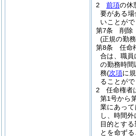
2
前項
の休
要がある場
いことがで
第7条
削除
(正規の勤
第8条
任命
合は、職員
の勤務時間
務
(
次項
に規
ることがで
2
任命権者
第1号から
業にあって
し、時間外
目的とする
とを命ずる