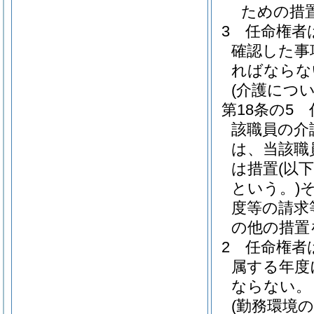
ための措
3
任命権者
確認した事
ればならな
(介護につ
第18条の5
該職員の介
は、当該職
は措置
(以
という。)
度等の請求
の他の措置
2
任命権者
属する年度
ならない。
(勤務環境