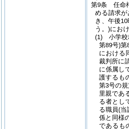
第9条
任命
める請求が
き、午後1
う。)
にお
(1)
小学校
第89号)
第
における
裁判所に
に係属し
護するも
第3号の
里親であ
る者とし
る職員
(
係と同様
であるも