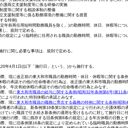
介護両立支援制度等に係る研修の実施
制度等に関する相談体制の整備
立支援制度等に係る勤務環境の整備に関する措置
する特例)
(定年前再任用短時間勤務職員を除く。)
の勤務時間、休日、休暇等につ
慮し、規則で定める。
4項の規定により臨時的に任用される職員の勤務時間、休日、休暇等につ
施行に関し必要な事項は、規則で定める。
20年4月1日
(以下「施行日」という。)
から施行する。
の際、現に改正前の東大和市職員の勤務時間・休日・休暇等に関する条
休暇の承認その他の任命権者の行為は、改正後の東大和市職員の勤務時
命令、年次有給休暇の承認その他の任命権者の行為とみなす。
の際、現に
東大和市職員の給与に関する条例
(昭和32年条例第6号)
第11条
規定により行われた特別休暇の承認とみなす。
の際、現に
東大和市職員の職務に専念する義務の特例に関する条例
(昭和
命権者の承認は、新条例第18条第1項の規定により行われた介護休暇の
けていた職員で引き続き新条例の適用を受けるものに対して施行日に付
の施行の際、現に残存する旧条例第8条の規定による年次休暇の日数と
の際、現に旧条例第16条の規定により定められている臨時職員の勤務時