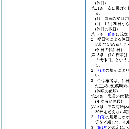
(休日)
第11条
次に掲げる
る。
(1)
国民の祝日に
(2)
12月29日か
(休日の振替)
第12条
前条
に規定
2
祝日法による休
規則で定めるとこ
(休日の代休日)
第13条
任命権者は
「代休日」という。
る。
2
前項
の規定によ
い。
3
任命権者は、休
た正規の勤務時間
(休暇の種類)
第14条
職員の休暇
(年次有給休暇)
第15条
年次有給休
20日を超えない
2
前項
の規定にか
等を考慮して、4
3
第1項
の規定にか