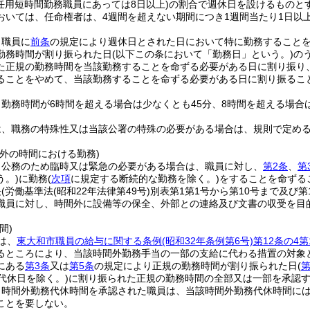
任用短時間勤務職員にあっては8日以上)
の割合で週休日を設けるものと
おいては、任命権者は、4週間を超えない期間につき1週間当たり1日以
、職員に
前条
の規定により週休日とされた日において特に勤務すること
勤務時間が割り振られた日
(以下この条において「勤務日」という。)
の
た正規の勤務時間を当該勤務することを命ずる必要がある日に割り振り
ることをやめて、当該勤務することを命ずる必要がある日に割り振るこ
勤務時間が6時間を超える場合は少なくとも45分、8時間を超える場合
。
は、職務の特殊性又は当該公署の特殊の必要がある場合は、規則で定め
外の時間における勤務)
、公務のため臨時又は緊急の必要がある場合は、職員に対し、
第2条
、
第
う。)
に勤務
(
次項
に規定する断続的な勤務を除く。)
をすることを命ずる
長
(労働基準法
(昭和22年法律第49号)
別表第1第1号から第10号まで及び
職員に対し、時間外に設備等の保全、外部との連絡及び文書の収受を目
間)
は、
東大和市職員の給与に関する条例
(昭和32年条例第6号)
第12条の4第
るところにより、当該時間外勤務手当の一部の支給に代わる措置の対象
にある
第3条
又は
第5条
の規定により正規の勤務時間が割り振られた日
(
第
代休日を除く。)
に割り振られた正規の勤務時間の全部又は一部を承認
り時間外勤務代休時間を承認された職員は、当該時間外勤務代休時間に
ことを要しない。