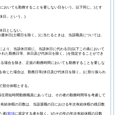
間においても勤務することを要しない日をいう。以下同じ。)
とす
休日」という。)
休日としない。
の週休日
(土曜日を除く。)
に当たるときは、当該職員については、
により、当該休日前に、当該休日に代わる日
(以下この条において
された勤務日等、休日及び代休日を除く。)
を指定することができ
れる場合を除き、正規の勤務時間においても勤務することを要しな
を命じた場合は、勤務日等
(休日及び代休日を除く。)
に割り振られ
。
て部分休暇とする。
再任用短時間勤務職員にあっては、その者の勤務時間等を考慮して
次有給休暇の日数は、当該退職の日における年次有給休暇の残日数
た者
(
前項
に規定する者を除く。)
のその年の年次有給休暇の日数