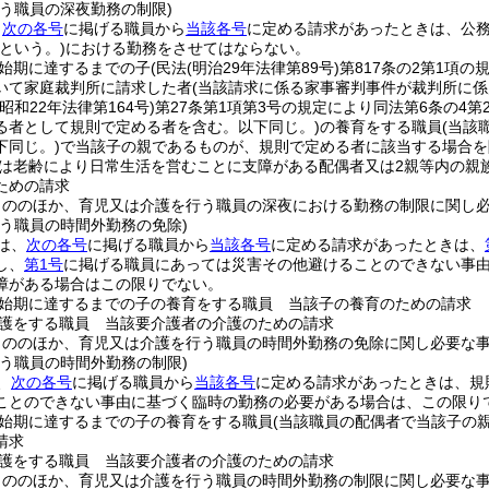
行う職員の深夜勤務の制限)
、
次の各号
に掲げる職員から
当該各号
に定める請求があったときは、公務
という。)
における勤務をさせてはならない。
始期に達するまでの子
(民法
(明治29年法律第89号)
第817条の2第1項
いて家庭裁判所に請求した者
(当該請求に係る家事審判事件が裁判所に係
(昭和22年法律第164号)
第27条第1項第3号の規定により同法第6条の4
る者として規則で定める者を含む。以下同じ。)
の養育をする職員
(当該
下同じ。)
で当該子の親であるものが、規則で定める者に該当する場合を
は老齢により日常生活を営むことに支障がある配偶者又は2親等内の親
ための請求
もののほか、育児又は介護を行う職員の深夜における勤務の制限に関し
行う職員の時間外勤務の免除)
は、
次の各号
に掲げる職員から
当該各号
に定める請求があったときは、
し、
第1号
に掲げる職員にあっては災害その他避けることのできない事
障がある場合はこの限りでない。
始期に達するまでの子の養育をする職員 当該子の養育のための請求
護をする職員 当該要介護者の介護のための請求
もののほか、育児又は介護を行う職員の時間外勤務の免除に関し必要な
行う職員の時間外勤務の制限)
、
次の各号
に掲げる職員から
当該各号
に定める請求があったときは、規
ことのできない事由に基づく臨時の勤務の必要がある場合は、この限り
始期に達するまでの子の養育をする職員
(当該職員の配偶者で当該子の
請求
護をする職員 当該要介護者の介護のための請求
もののほか、育児又は介護を行う職員の時間外勤務の制限に関し必要な