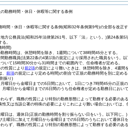
員の勤務時間・休日・休暇等に関する条例
務時間・休日・休暇等に関する条例(昭和32年条例第9号)の全部を改正
、地方公務員法
(昭和25年法律第261号。以下「法」という。)
第24条第
する。
務時間)
勤務時間は、休憩時間を除き、1週間について38時間45分とする。
時間勤務職員
(法第22条の4第1項の規定により採用された職員をいう。以
ついて15時間30分から31時間までの範囲内で、任命権者が定める。
務の性質により
前2項
の規定により難いときは、休憩時間を除き、4週間を
は、
前項
の規定により定める時間)
の割合で正規の勤務時間を別に定める
割振り)
月曜日から金曜日までの5日間において、1日につき7時間45分の正規
、月曜日から金曜日までの5日間のうち任命権者が定める勤務日において
かわらず、職務の性質により特別の勤務形態によって勤務する必要のあ
殊性又は当該公署の特殊の必要によりこれにより難い場合においては、
土曜日は、週休日
(正規の勤務時間を割り振らない日をいう。以下同じ。)
び土曜日に加えて月曜日から金曜日までの5日間のうちにおいて週休日
かわらず、職務の性質により特別の勤務形態によって勤務する必要のある