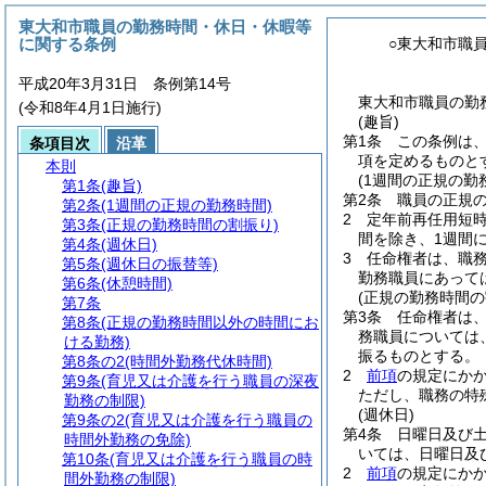
東大和市職員の勤務時間・休日・休暇等
に関する条例
○東大和市職
平成20年3月31日 条例第14号
東大和市職員の勤
(令和8年4月1日施行)
(趣旨)
第1条
この条例は
条項目次
沿革
項を定めるものと
本則
(1週間の正規の勤
第1条
(趣旨)
第2条
職員の正規の
第2条
(1週間の正規の勤務時間)
2
定年前再任用短
第3条
(正規の勤務時間の割振り)
間を除き、1週間に
第4条
(週休日)
3
任命権者は、職
第5条
(週休日の振替等)
勤務職員にあって
第6条
(休憩時間)
(正規の勤務時間の
第7条
第3条
任命権者は、
第8条
(正規の勤務時間以外の時間にお
務職員については
ける勤務)
振るものとする。
第8条の2
(時間外勤務代休時間)
2
前項
の規定にか
第9条
(育児又は介護を行う職員の深夜
ただし、職務の特
勤務の制限)
(週休日)
第9条の2
(育児又は介護を行う職員の
第4条
日曜日及び
時間外勤務の免除)
いては、日曜日及
第10条
(育児又は介護を行う職員の時
2
前項
の規定にか
間外勤務の制限)