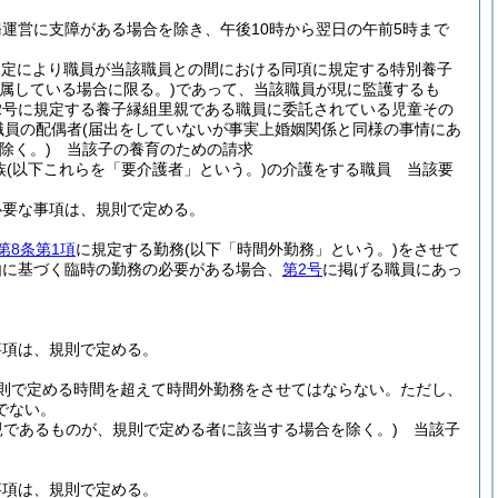
運営に支障がある場合を除き、午後10時から翌日の午前5時まで
の規定により職員が当該職員との間における同項に規定する特別養子
属している場合に限る。)
であって、当該職員が現に監護するも
第2号に規定する養子縁組里親である職員に委託されている児童その
職員の配偶者
(届出をしていないが事実上婚姻関係と同様の事情にあ
除く。)
当該子の養育のための請求
族
(以下これらを「要介護者」という。)
の介護をする職員 当該要
必要な事項は、規則で定める。
第8条第1項
に規定する勤務
(以下「時間外勤務」という。)
をさせて
由に基づく臨時の勤務の必要がある場合、
第2号
に掲げる職員にあっ
事項は、規則で定める。
則で定める時間を超えて時間外勤務をさせてはならない。
ただし、
でない。
親であるものが、規則で定める者に該当する場合を除く。)
当該子
事項は、規則で定める。