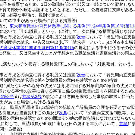
ある子を養育するため、1日の勤務時間の全部又は一部について勤務しな
子育て部分休暇を承認するものとする。
ただし、公務運営に支障がある
に関し必要な事項は、規則で定める。
ついての申出があった場合における措置等)
者は、
東大和市職員の育児休業等に関する条例
(平成4年条例第16号)
第1
項において「申出職員」という。)
に対して、次に掲げる措置を講じなけ
事と育児との両立に資する制度又は措置
(
次号
において「出生時両立支援
援制度等の請求、申告又は申出
(以下「請求等」という。)
に係る申出職
の育児休業等に関する条例第11条第1項
の規定による申出に係る子の心
に発生し、又は発生することが予想される職業生活と家庭生活との両立
に満たない子を養育する職員
(以下この項において「対象職員」という。
事と育児との両立に資する制度又は措置
(
次号
において「育児期両立支援
援制度等の請求等に係る対象職員の意向を確認するための措置
歳に満たない子の心身の状況又は育児に関する対象職員の家庭の状況に
障となる事情の改善に資する事項に係る対象職員の意向を確認するため
項第3号
又は
前項第3号
の規定により意向を確認した事項の取扱いに当た
申出があった場合における措置等)
者は、職員が配偶者又は2親等内の親族が当該職員の介護を必要とする
る制度又は措置
(以下この条及び
次条
において「介護両立支援制度等」と
職員の意向を確認するための面談その他の措置を講じなければならない
に対して、当該職員が40歳に達した日の属する年度において、
前項
に
関する措置)
者は、介護両立支援制度等の請求等が円滑に行われるようにするため、