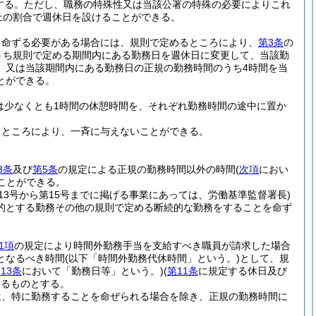
する。
ただし、職務の特殊性又は当該公署の特殊の必要によりこれ
上の割合で週休日を設けることができる。
を命ずる必要がある場合には、規則で定めるところにより、
第3条
の
うち規則で定める期間内にある勤務日を週休日に変更して、当該勤
、又は当該期間内にある勤務日の正規の勤務時間のうち4時間を当
とができる。
は少なくとも1時間の休憩時間を、それぞれ勤務時間の途中に置か
るところにより、一斉に与えないことができる。
3条
及び
第5条
の規定による正規の勤務時間以外の時間
(
次項
におい
ことができる。
第13号から第15号までに掲げる事業にあっては、労働基準監督署長)
的とする勤務その他の規則で定める断続的な勤務をすることを命ず
1項
の規定により時間外勤務手当を支給すべき職員が請求した場合
となるべき時間
(以下「時間外勤務代休時間」という。)
として、規
13条
において「勤務日等」という。)
(
第11条
に規定する休日及び
するものとする。
は、特に勤務することを命ぜられる場合を除き、正規の勤務時間に