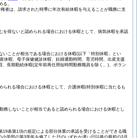
める。
命権者は、請求された時季に年次有給休暇を与えることが職務に支
むを得ないと認められる場合における休暇として、病気休暇を承認
ないことが相当である場合における休暇
(以下「特別休暇」とい
産休暇、母子保健健診休暇、妊婦通勤時間、育児時間、出産支援
暇、長期勤続休暇
(定年前再任用短時間勤務職員を除く。)
、ボラン
められる場合における休暇として、介護休暇
(特別休暇に当たるも
て勤務しないことが相当であると認められる場合における休暇とし
。
第19条第1項の規定による部分休業の承認を受けることができる職
の小学部の第3学年を修了した日のいずれか遅い日以後の最初の3月