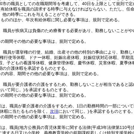
和市の職員としての在職期間等を考慮して、40日を上限として規則で定
次有給休暇を職員の請求する時季に与えなければならない。
ただし、任
、他の時季にこれを与えることができる。
るもののほか、年次有給休暇に関し必要な事項は、規則で定める。
、職員が疾病又は負傷のため療養する必要があり、勤務しないことがや
その期間その他の必要な事項は、規則で定める。
、職員が選挙権の行使、結婚、出産その他の特別の事由により、勤務し
権行使等休暇、ドナー休暇、妊娠出産休暇、妊娠症状対応休暇、早期流
暇、子どもの看護等休暇、健康管理休暇、慶弔休暇、災害休暇、夏季休
期の介護休暇を承認するものとする。
その内容、期間その他の必要な事項は、規則で定める。
、職員が要介護者の介護をするため、勤務しないことが相当であると認
おいて同じ。)
を承認するものとする。
その期間その他の必要な事項は、規則で定める。
者は、職員が要介護者の介護をするため、1日の勤務時間の一部につい
別休暇に当たるものを除く。
次項
において同じ。)
を承認するものとする
その期間その他の必要な事項は、規則で定める。
者は、職員
(地方公務員の育児休業等に関する法律
(平成3年法律第110号)
に達する日又は小学校、義務教育学校の前期課程若しくは特別支援学校