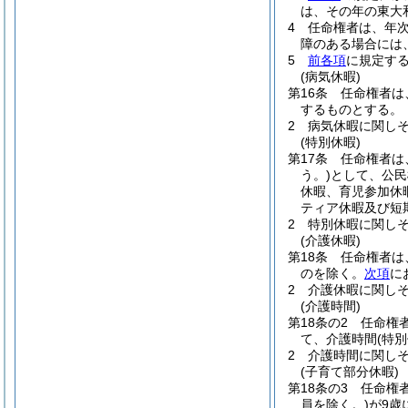
は、その年の東大
4
任命権者は、年
障のある場合には
5
前各項
に規定す
(病気休暇)
第16条
任命権者は
するものとする。
2
病気休暇に関し
(特別休暇)
第17条
任命権者は
う。)
として、公民
休暇、育児参加休
ティア休暇及び短
2
特別休暇に関し
(介護休暇)
第18条
任命権者は
のを除く。
次項
に
2
介護休暇に関し
(介護時間)
第18条の2
任命権
て、介護時間
(特
2
介護時間に関し
(子育て部分休暇)
第18条の3
任命権
員を除く。)
が9歳