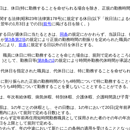
日は、休日
(特に勤務することを命ぜられる場合を除き、正規の勤務時
関する法律
(昭和23年法律第178号)
に規定する休日
(以下「祝日法による
ら翌年の1月3日までの日
(
前号
に掲げる日を除く。)
する日が週休日に当たるときは、
同条
の規定にかかわらず、当該日は、
日が
第3条第2項
の規定により正規の勤務時間の割振りを定められた職員
ろにより、
前条
に規定する日以外の日を休日とする。
、職員に休日に特に勤務することを命じた場合は、規則で定めるところ
)
として、勤務日等
(
第8条の2
の規定により時間外勤務代休時間が承認
り代休日を指定された職員は、代休日には、特に勤務することを命ぜら
日に割り振られた正規の勤務時間のうち4時間について特に勤務すること
のうち4時間について勤務することを要しないこととすることができる
は、年次有給休暇、病気休暇、特別休暇、介護休暇、介護時間及び子育
暇は、1の年ごとの休暇とし、その日数は、1の年において20日
(定年前
範囲内において規則で定める日数)
とする。
かわらず定年前再任用短時間勤務職員として採用された者のその年の年
0日を上限として規則で定める。
かわらず、年の中途において新たにこの条例の適用を受けることとなっ