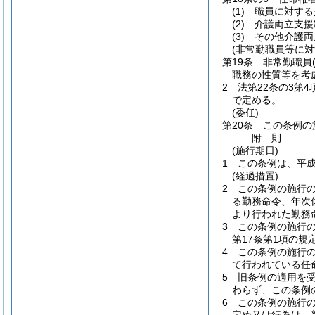
(1)
職員に対する
(2)
介護両立支援
(3)
その他介護両
(非常勤職員等に対
第19条
非常勤職員
職務の性質等を考
2
法第22条の3第
で定める。
(委任)
第20条
この条例の
附
則
(施行期日)
1
この条例は、平成
(経過措置)
2
この条例の施行
る勤務命令、年次
より行われた勤務
3
この条例の施行
第17条第1項の
4
この条例の施行
て行われている任
5
旧条例の適用を受
わらず、この条例
6
この条例の施行