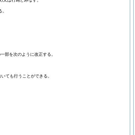
め又は行為とみなす。
る。
の一部を次のように改正する。
おいても行うことができる。