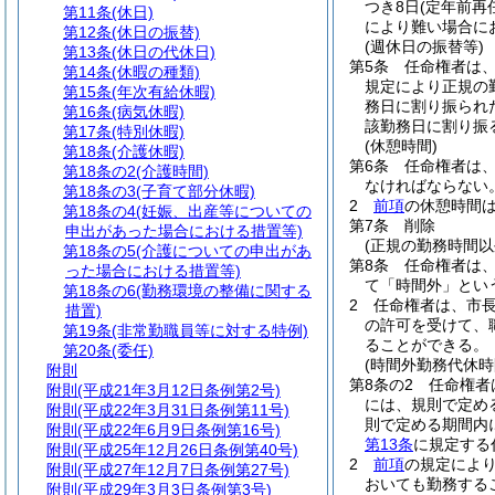
つき8日
(定年前再
第11条
(休日)
により難い場合に
第12条
(休日の振替)
(週休日の振替等)
第13条
(休日の代休日)
第5条
任命権者は
第14条
(休暇の種類)
規定により正規の
第15条
(年次有給休暇)
務日に割り振られ
第16条
(病気休暇)
該勤務日に割り振
第17条
(特別休暇)
(休憩時間)
第18条
(介護休暇)
第6条
任命権者は、
第18条の2
(介護時間)
なければならない
第18条の3
(子育て部分休暇)
2
前項
の休憩時間
第18条の4
(妊娠、出産等についての
第7条
削除
申出があった場合における措置等)
(正規の勤務時間以
第18条の5
(介護についての申出があ
第8条
任命権者は
った場合における措置等)
て「時間外」とい
第18条の6
(勤務環境の整備に関する
2
任命権者は、市
措置)
の許可を受けて、
第19条
(非常勤職員等に対する特例)
ることができる。
第20条
(委任)
(時間外勤務代休時
附則
第8条の2
任命権者
附則
(平成21年3月12日条例第2号)
には、規則で定め
附則
(平成22年3月31日条例第11号)
則で定める期間内
附則
(平成22年6月9日条例第16号)
第13条
に規定する
附則
(平成25年12月26日条例第40号)
2
前項
の規定によ
附則
(平成27年12月7日条例第27号)
おいても勤務する
附則
(平成29年3月3日条例第3号)