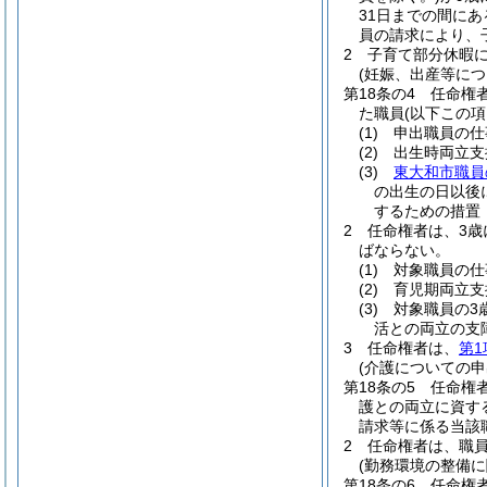
31日までの間に
員の請求により、
2
子育て部分休暇
(妊娠、出産等に
第18条の4
任命権
た職員
(以下この
(1)
申出職員の仕
(2)
出生時両立支
(3)
東大和市職員
の出生の日以後
するための措置
2
任命権者は、3歳
ばならない。
(1)
対象職員の仕
(2)
育児期両立支
(3)
対象職員の3
活との両立の支
3
任命権者は、
第1
(介護についての
第18条の5
任命権
護との両立に資す
請求等に係る当該
2
任命権者は、職員
(勤務環境の整備に
第18条の6
任命権