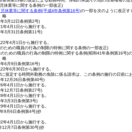
新条例第19条の規定による勤務時間、休暇の承認その他の任命権者の定
育児休業等に関する条例の一部改正)
育児休業等に関する条例
(平成4年条例第16号)
の一部を次のように改正す
〕略
1年3月12日
条例第2号)
1年4月1日から施行する。
2年3月31日
条例第11号)
22年4月1日から施行する。
体のための職員の行為の制限の特例に関する条例の一部改正)
体のための職員の行為の制限の特例に関する条例
(昭和41年条例第16号)
〕略
2年6月9日
条例第16号)
22年6月30日から施行する。
の2に規定する時間外勤務の免除に係る請求は、この条例の施行の日前に
5年12月26日
条例第40号)
6年4月1日から施行する。
7年12月7日
条例第27号)
8年4月1日から施行する。
9年3月3日
条例第3号)
9年4月1日から施行する。
年9月6日
条例第4号)
抄
2年4月1日から施行する。
年12月7日
条例第30号)
抄