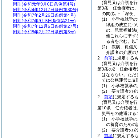
(育児又は介護を
附則
(令和元年9月6日条例第4号)
第9条
任命権者は
附則
(令和4年12月7日条例第30号)
の間
(以下「深夜」
附則
(令和7年2月26日条例第4号)
(1)
小学校就学の
附則
(令和7年9月5日条例第21号)
縁組の成立につ
附則
(令和7年12月5日条例第27号)
の、児童福祉法
附則
(令和8年2月27日条例第5号)
他これらに準ず
る者を含む。以
(2)
疾病、負傷又
介護者の介護の
2
前項
に規定する
(育児又は介護を
第9条の2
任命権者
はならない。
ただ
ては公務運営に支
(1)
小学校就学の
(2)
要介護者の介
2
前項
に規定する
(育児又は介護を
第10条
任命権者は
災害その他避ける
(1)
小学校就学の
の養育のための
(2)
要介護者の介
2
前項
に規定する