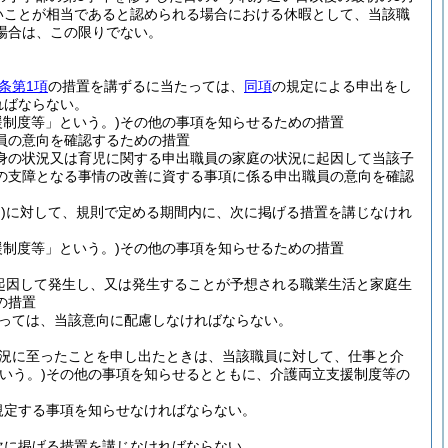
いことが相当であると認められる場合における休暇として、当該職
場合は、この限りでない。
1条第1項
の措置を講ずるに当たっては、
同項
の規定による申出をし
ればならない。
制度等」という。)
その他の事項を知らせるための措置
員の意向を確認するための措置
身の状況又は育児に関する申出職員の家庭の状況に起因して当該子
の支障となる事情の改善に資する事項に係る申出職員の意向を確認
)
に対して、規則で定める期間内に、次に掲げる措置を講じなけれ
制度等」という。)
その他の事項を知らせるための措置
起因して発生し、又は発生することが予想される職業生活と家庭生
の措置
っては、当該意向に配慮しなければならない。
状況に至ったことを申し出たときは、当該職員に対して、仕事と介
いう。)
その他の事項を知らせるとともに、介護両立支援制度等の
。
規定する事項を知らせなければならない。
次に掲げる措置を講じなければならない。