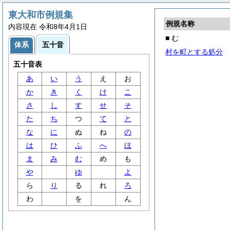
東大和市例規集
例規名称
内容現在 令和8年4月1日
■ む
体系
五十音
村を町とする処分
五十音表
あ
い
う
え
お
か
き
く
け
こ
さ
し
す
せ
そ
た
ち
つ
て
と
な
に
ぬ
ね
の
は
ひ
ふ
へ
ほ
ま
み
む
め
も
や
ゆ
よ
ら
り
る
れ
ろ
わ
を
ん